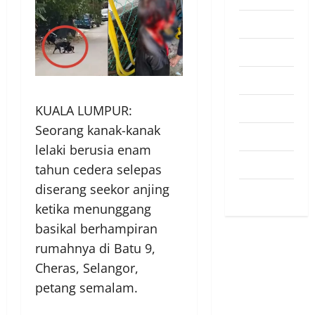
Pendapat
Pendidikan
Politik
Sukan
KUALA LUMPUR:
Seorang kanak-kanak
Teknologi
lelaki berusia enam
Travel
tahun cedera selepas
diserang seekor anjing
Uncategorized
ketika menunggang
basikal berhampiran
rumahnya di Batu 9,
Cheras, Selangor,
petang semalam.