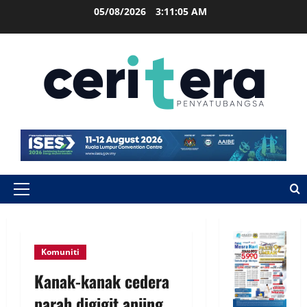
05/08/2026
3:11:06 AM
Komuniti
Kanak-kanak cedera
parah digigit anjing