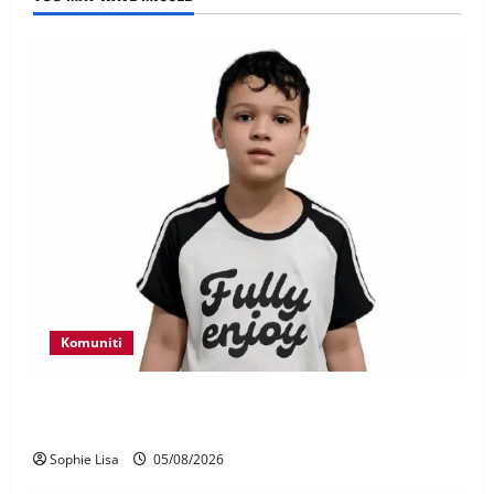
Komuniti
Polis kesan waris budak lelaki ditemui di tepi
Lebuhraya SILK
Sophie Lisa
05/08/2026