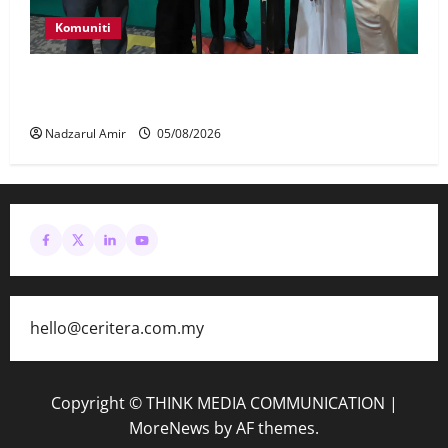
Komuniti
JMM, Thong Empire angkat Warisan Dalam
Perpaduan Pada Setiap Suapan
Nadzarul Amir
05/08/2026
hello@ceritera.com.my
Copyright © THINK MEDIA COMMUNICATION
|
MoreNews
by AF themes.