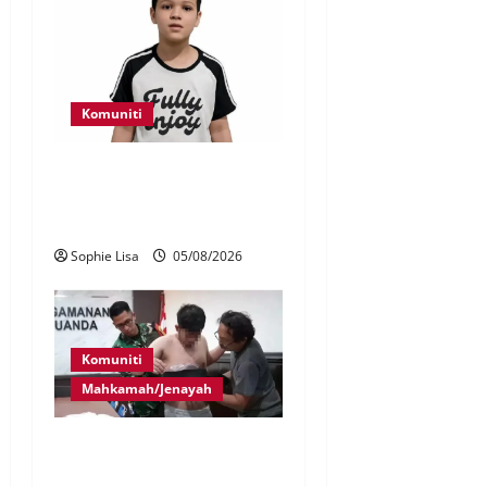
Komuniti
Polis kesan waris budak
lelaki ditemui di tepi
Lebuhraya SILK
Sophie Lisa
05/08/2026
Komuniti
Mahkamah/Jenayah
Lagi rakyat Malaysia ditahan
cuba seludup dadah di