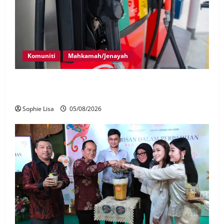
Komuniti
Mahkamah/Jenayah
Pekerja stesen minyak dipenjara, disebat seleweng
subsidi BUDI MADANI Diesel
Sophie Lisa
05/08/2026