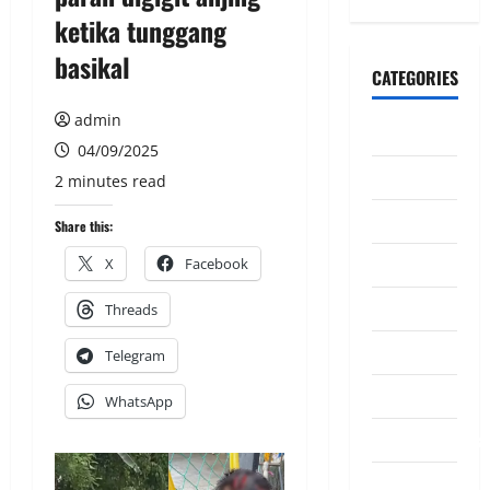
ketika tunggang
basikal
CATEGORIES
admin
CeriteraTV
04/09/2025
Dunia
2 minutes read
Ekonomi
Share this:
Hiburan
X
Facebook
Inspirasi
Threads
Komuniti
Telegram
Madani
WhatsApp
Mahkamah/Jena
Nasional