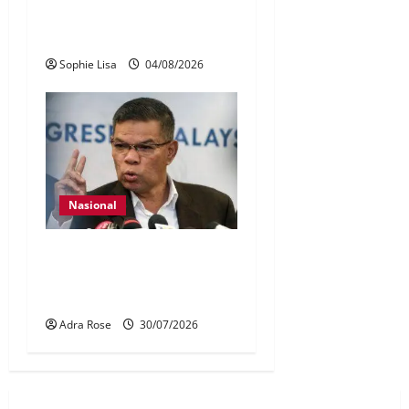
Pengesahan umur media
sosial wajib guna MyKad
Sophie Lisa
04/08/2026
Nasional
KDN mula proses kenal
pasti 5,000 Rohingya untuk
dihantar pulang
Adra Rose
30/07/2026