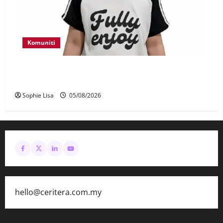
Komuniti
Polis kesan waris budak lelaki ditemui di tepi
Lebuhraya SILK
Sophie Lisa
05/08/2026
hello@ceritera.com.my