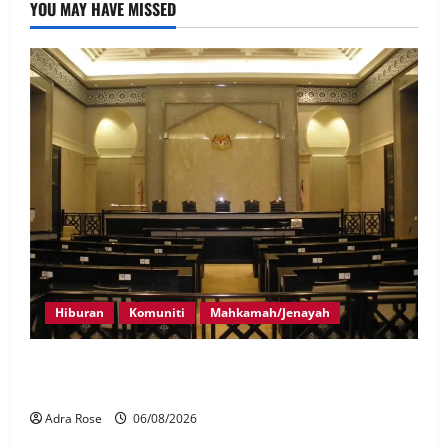
YOU MAY HAVE MISSED
Hiburan
Komuniti
Mahkamah/Jenayah
Pelakon drama antara empat didakwa buat tuntutan
palsu
Adra Rose
06/08/2026