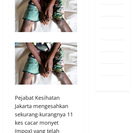
Pendapat
Pendidikan
Politik
Sukan
Teknologi
Travel
Uncategorized
Pejabat Kesihatan
Jakarta mengesahkan
sekurang-kurangnya 11
kes cacar monyet
(mpox) yang telah