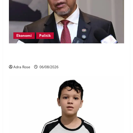
Ekonomi
Politik
BN, UMNO tidak kompromi terhadap pihak pecah
amanah Tabung Haji – Zahid
Adra Rose
06/08/2026