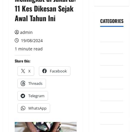
11 Kes Dikesan Sejak
Awal Tahun Ini
CATEGORIES
admin
CeriteraTV
19/08/2024
Dunia
1 minute read
Ekonomi
Share this:
Hiburan
X
Facebook
Inspirasi
Threads
Komuniti
Telegram
Madani
WhatsApp
Mahkamah/Jena
Nasional