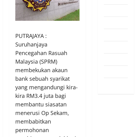
Pendapat
Pendidikan
Politik
PUTRAJAYA :
Suruhanjaya
Sukan
Pencegahan Rasuah
Teknologi
Malaysia (SPRM)
membekukan akaun
Travel
bank sebuah syarikat
Uncategorized
yang mengandungi kira-
kira RM3.4 juta bagi
membantu siasatan
menerusi Op Sekam,
membabitkan
permohonan