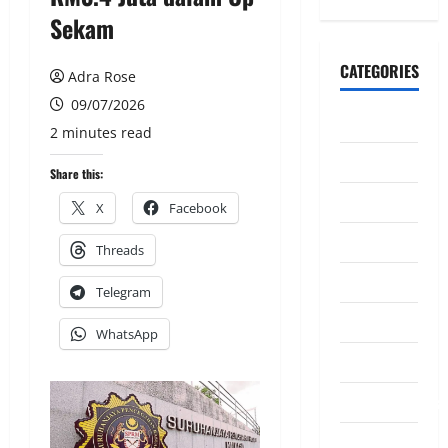
Sekam
CATEGORIES
Adra Rose
09/07/2026
CeriteraTV
2 minutes read
Dunia
Share this:
Ekonomi
X
Facebook
Hiburan
Threads
Inspirasi
Telegram
Komuniti
WhatsApp
Madani
Mahkamah/Jena
Nasional