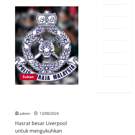
Pendapat
Pendidikan
Politik
Sukan
Teknologi
Travel
Sukan
Uncategorized
Martin Zubimendi Tolak Tawaran
Liverpool, Kekal Setia Bersama
Real Sociedad
admin
13/08/2024
Hasrat besar Liverpool
untuk mengukuhkan