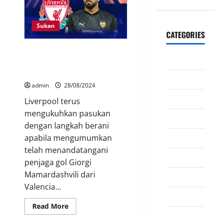
Sukan
CATEGORIES
Liverpool Peroleh Giorgi
CeriteraTV
Mamardashvili, Pengganti
Alisson?
Dunia
admin
28/08/2024
Ekonomi
Liverpool terus
mengukuhkan pasukan
Hiburan
dengan langkah berani
Inspirasi
apabila mengumumkan
telah menandatangani
Komuniti
penjaga gol Giorgi
Mamardashvili dari
Madani
Valencia...
Mahkamah/Jena
Read More
Nasional