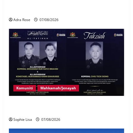
LHDN mula siasat individu dikenal pasti dalam
Laporan RCI Tabung haji
Adra Rose
07/08/2026
Komuniti
Mahkamah/Jenayah
Siasatan segera tragedi tiga anggota polis maut
terkena renjatan elektrik
Sophie Lisa
07/08/2026