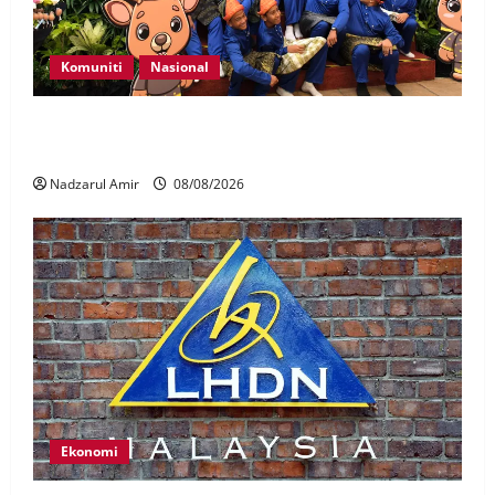
Komuniti
Nasional
Perpatih Fest 2026 angkat Adat Perpatih ke pentas
Nasional
Nadzarul Amir
08/08/2026
Ekonomi