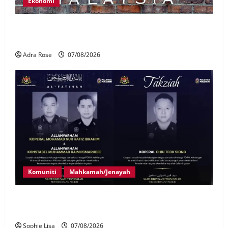
Ekonomi
LHDN mula siasat individu dikenal pasti dalam
Laporan RCI Tabung haji
Adra Rose
07/08/2026
Komuniti
Mahkamah/Jenayah
Siasatan segera tragedi tiga anggota polis maut
terkena renjatan elektrik
Sophie Lisa
07/08/2026