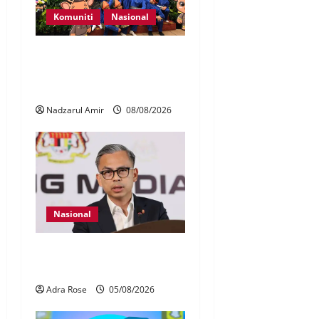
Komuniti
Nasional
Perpatih Fest 2026 angkat
Adat Perpatih ke pentas
Nasional
Nadzarul Amir
08/08/2026
Nasional
40 Ahli Parlimen dijangka
bahas laporan RCI TH
Adra Rose
05/08/2026