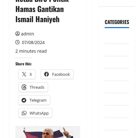
Hamas Gantikan
Ismail Haniyeh
CATEGORIES
admin
CeriteraTV
07/08/2024
Dunia
2 minutes read
Ekonomi
Share this:
Hiburan
X
Facebook
Inspirasi
Threads
Komuniti
Telegram
Madani
WhatsApp
Mahkamah/Jena
Nasional