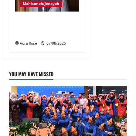
Mahkamah/Jenayah
Bayar RM10 juta, 26
pertuduhan Nicky Liow
ditarik balik
Adra Rose
07/08/2026
YOU MAY HAVE MISSED