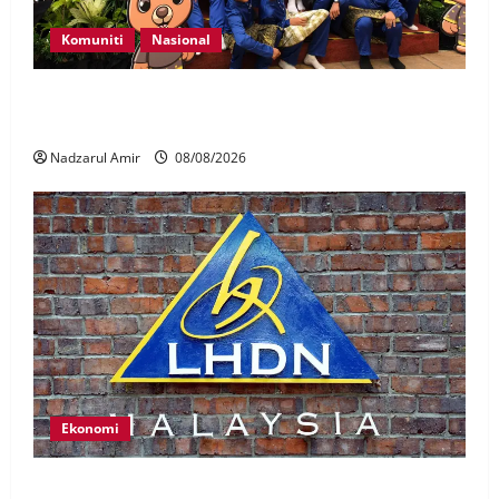
Komuniti
Nasional
Perpatih Fest 2026 angkat Adat Perpatih ke pentas
Nasional
Nadzarul Amir
08/08/2026
Ekonomi
LHDN mula siasat individu dikenal pasti dalam