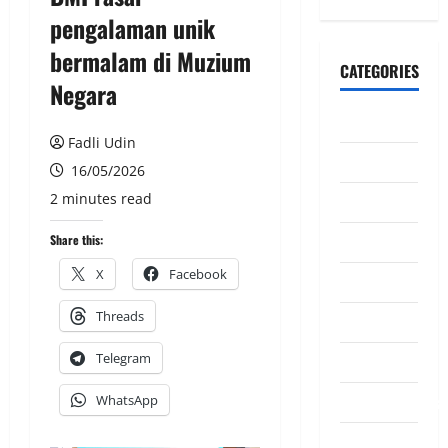
pengalaman unik
bermalam di Muzium
CATEGORIES
Negara
CeriteraTV
Fadli Udin
Dunia
16/05/2026
2 minutes read
Ekonomi
Hiburan
Share this:
X
Facebook
Inspirasi
Threads
Komuniti
Telegram
Madani
Mahkamah/Jena
WhatsApp
Nasional