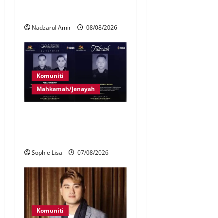
Adat Perpatih ke pentas
Nasional
Nadzarul Amir
08/08/2026
Komuniti
Mahkamah/Jenayah
Siasatan segera tragedi tiga
anggota polis maut terkena
renjatan elektrik
Sophie Lisa
07/08/2026
Komuniti