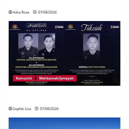
Laporan RCI Tabung haji
Adra Rose
07/08/2026
Komuniti
Mahkamah/Jenayah
Siasatan segera tragedi tiga anggota polis maut
terkena renjatan elektrik
Sophie Lisa
07/08/2026