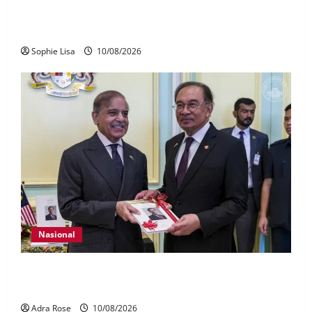
Jerebu: Sembilan kawasan di Sarawak catat IPU tidak
sihat
Sophie Lisa
10/08/2026
Nasional
PM Pakistan doakan prosedur perubatan Anwar
berjalan lancar
Adra Rose
10/08/2026