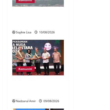
Komuniti
Jerebu: Sembilan kawasan di
Sarawak catat IPU tidak
sihat
Sophie Lisa
10/08/2026
Komuniti
Patung Moyang Lanjut bakal
diangkat sebagai Warisan
Kebangsaan
Nadzarul Amir
09/08/2026