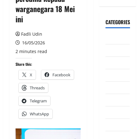
warganegara 18 Mei
ini
CATEGORIES
Fadli Udin
CeriteraTV
16/05/2026
Dunia
2 minutes read
Ekonomi
Share this:
Hiburan
X
Facebook
Inspirasi
Threads
Komuniti
Telegram
Madani
WhatsApp
Mahkamah/Jena
Nasional