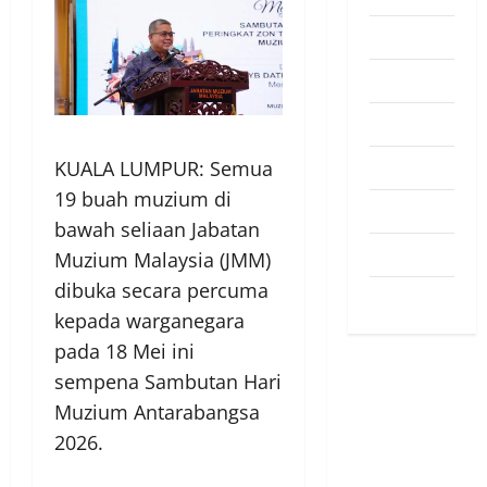
Pendapat
Pendidikan
Politik
Sukan
KUALA LUMPUR: Semua
19 buah muzium di
Teknologi
bawah seliaan Jabatan
Travel
Muzium Malaysia (JMM)
dibuka secara percuma
Uncategorized
kepada warganegara
pada 18 Mei ini
sempena Sambutan Hari
Muzium Antarabangsa
2026.