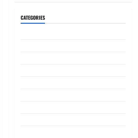
CATEGORIES
CeriteraTV
Dunia
Ekonomi
Hiburan
Inspirasi
Komuniti
Madani
Mahkamah/Jenayah
Nasional