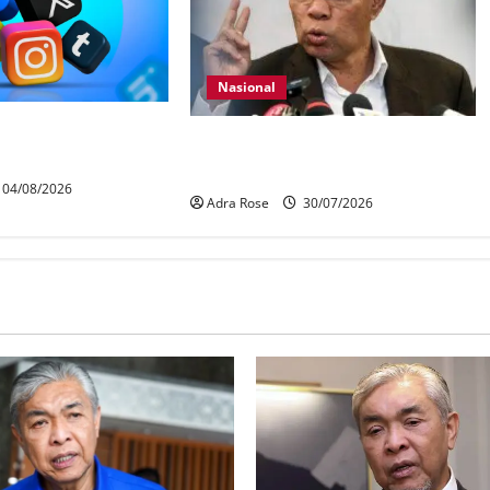
Nasional
ur media sosial
KDN mula proses kenal pasti 5,000
Kad
Rohingya untuk dihantar pulang
04/08/2026
Adra Rose
30/07/2026