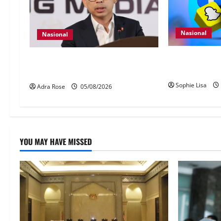
Nasional
Nasional
Pengesahan um
40 Ahli Parlimen dijangka bahas
wajib guna My
laporan RCI TH
Sophie Lisa
Adra Rose
05/08/2026
YOU MAY HAVE MISSED