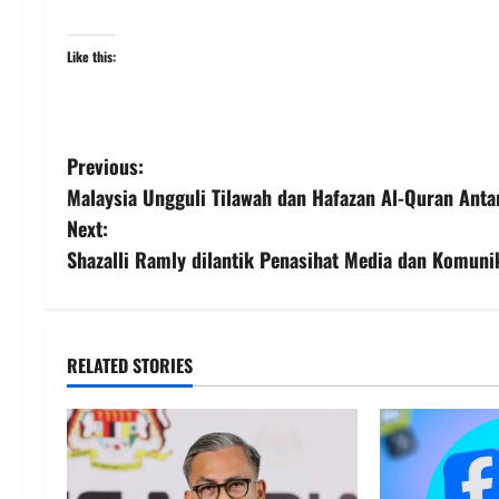
Like this:
Previous:
Malaysia Ungguli Tilawah dan Hafazan Al-Quran An
Next:
Shazalli Ramly dilantik Penasihat Media dan Komuni
RELATED STORIES