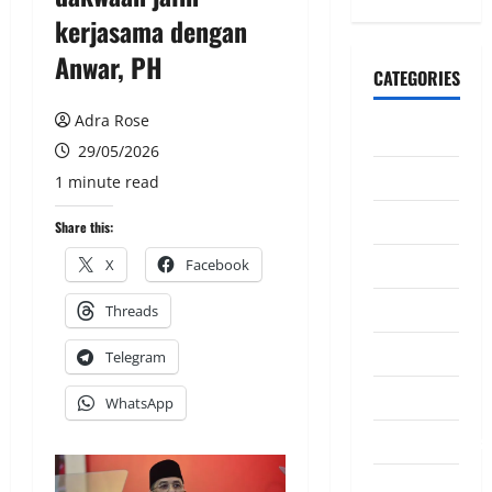
kerjasama dengan
Anwar, PH
CATEGORIES
Adra Rose
CeriteraTV
29/05/2026
Dunia
1 minute read
Ekonomi
Share this:
Hiburan
X
Facebook
Inspirasi
Threads
Komuniti
Telegram
Madani
WhatsApp
Mahkamah/Jena
Nasional