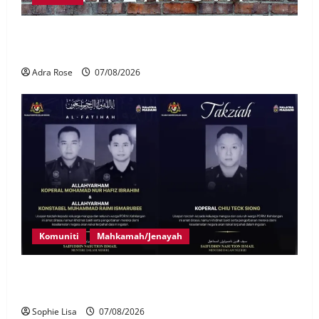
LHDN mula siasat individu dikenal pasti dalam
Laporan RCI Tabung haji
Adra Rose
07/08/2026
Komuniti
Mahkamah/Jenayah
Siasatan segera tragedi tiga anggota polis maut
terkena renjatan elektrik
Sophie Lisa
07/08/2026