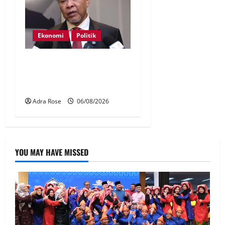
Ekonomi
Politik
BN, UMNO tidak kompromi
terhadap pihak pecah
amanah Tabung Haji – Zahid
Adra Rose
06/08/2026
YOU MAY HAVE MISSED