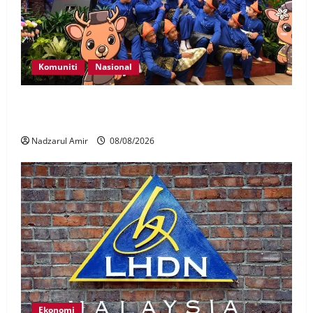
Komuniti
Nasional
Perpatih Fest 2026 angkat Adat Perpatih ke pentas
Nasional
Nadzarul Amir
08/08/2026
Ekonomi