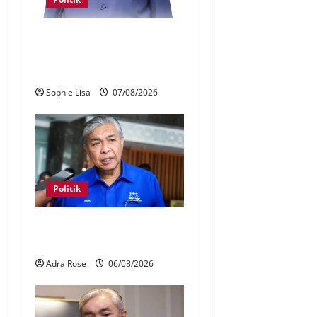
Keahlian Bersatu dalam PN
terlucut automatik – Hadi
Awang
Sophie Lisa
07/08/2026
Politik
BN sasar pertahan 21 kerusi
DUN Melaka
Adra Rose
06/08/2026