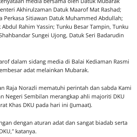
enyataan media bersama oleh Datuk Mubarak
enteri Akhirulzaman Datuk Maarof Mat Rashad;
la Perkasa Sitiawan Datuk Muhammed Abdullah;
 Abdul Rahim Yassin; Tunku Besar Tampin, Tunku
 Shahbandar Sungei Ujong, Datuk Seri Badarudin
arof dalam sidang media di Balai Kediaman Rasmi
pembesar adat melainkan Mubarak.
an Raja Norazli mematuhi perintah dan sabda Kami
an Negeri Sembilan merangkap ahli majoriti DKU
t Khas DKU pada hari ini (Jumaat).
ngan dengan aturan adat dan sangat biadab serta
DKU,” katanya.