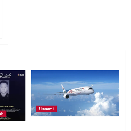
Ekonomi
ah
MAG wajibkan saringan dadah lebih
 anggota