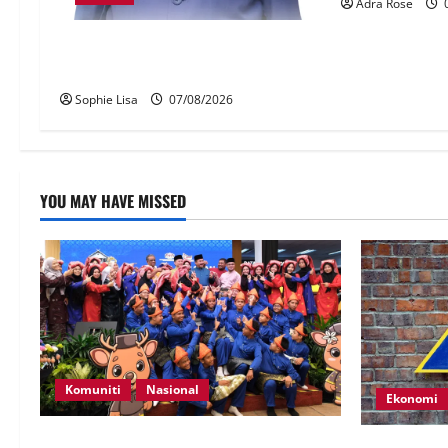
Adra Rose
0
Keahlian Bersatu dalam PN
terlucut automatik – Hadi Awang
Sophie Lisa
07/08/2026
YOU MAY HAVE MISSED
Komuniti
Nasional
Ekonomi
Perpatih Fest 2026 angkat Adat Perpatih