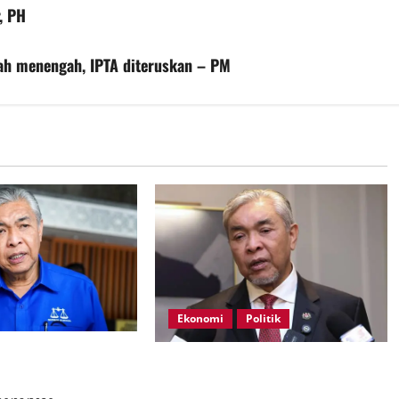
, PH
ah menengah, IPTA diteruskan – PM
Ekonomi
Politik
ahan 21 kerusi DUN
BN, UMNO tidak kompromi
terhadap pihak pecah amanah