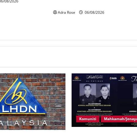
6/08/2026
Tabung Haji – Zahid
Adra Rose
06/08/2026
Komuniti
Mahkamah/Jenay
Siasatan segera tragedi tiga