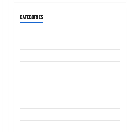
CATEGORIES
CeriteraTV
Dunia
Ekonomi
Hiburan
Inspirasi
Komuniti
Madani
Mahkamah/Jenayah
Nasional