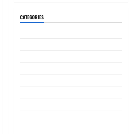
CATEGORIES
CeriteraTV
Dunia
Ekonomi
Hiburan
Inspirasi
Komuniti
Madani
Mahkamah/Jenayah
Nasional