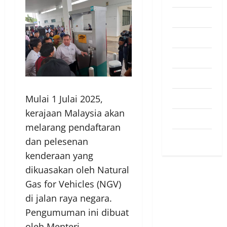
Pendapat
Pendidikan
Politik
Sukan
Teknologi
Mulai 1 Julai 2025,
kerajaan Malaysia akan
Travel
melarang pendaftaran
Uncategorized
dan pelesenan
kenderaan yang
dikuasakan oleh Natural
Gas for Vehicles (NGV)
di jalan raya negara.
Pengumuman ini dibuat
oleh Menteri