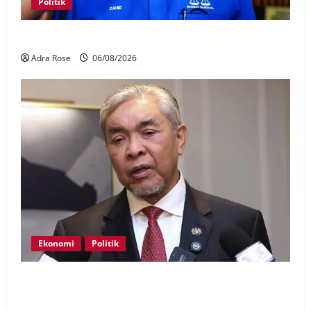
Politik
BN sasar pertahan 21 kerusi DUN Melaka
Adra Rose
06/08/2026
Ekonomi
Politik
BN, UMNO tidak kompromi terhadap pihak pecah
amanah Tabung Haji – Zahid