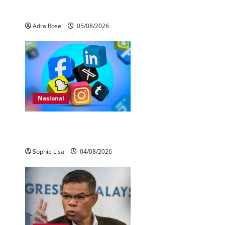
bahas laporan RCI TH
Adra Rose
05/08/2026
Nasional
Pengesahan umur media
sosial wajib guna MyKad
Sophie Lisa
04/08/2026