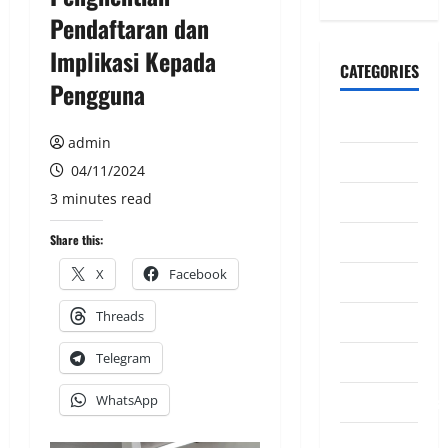
Pendaftaran dan
Implikasi Kepada
CATEGORIES
Pengguna
CeriteraTV
admin
Dunia
04/11/2024
3 minutes read
Ekonomi
Hiburan
Share this:
X
Facebook
Inspirasi
Threads
Komuniti
Telegram
Madani
Mahkamah/Jena
WhatsApp
Nasional