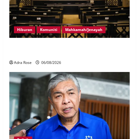
Hiburan
Komuniti
Mahkamah/Jenayah
Pelakon drama antara empat didakwa buat tuntutan
palsu
Adra Rose
06/08/2026