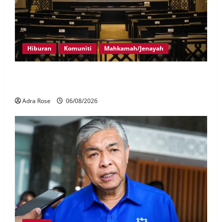
Hiburan
Komuniti
Mahkamah/Jenayah
Pelakon drama antara empat didakwa buat tuntutan
palsu
Adra Rose
06/08/2026