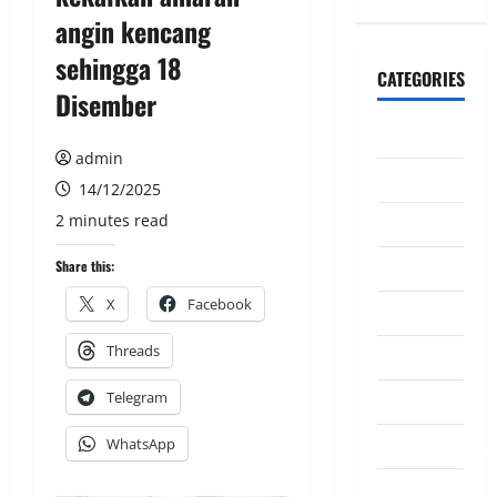
angin kencang
sehingga 18
CATEGORIES
Disember
CeriteraTV
admin
Dunia
14/12/2025
2 minutes read
Ekonomi
Hiburan
Share this:
X
Facebook
Inspirasi
Threads
Komuniti
Telegram
Madani
Mahkamah/Jena
WhatsApp
Nasional