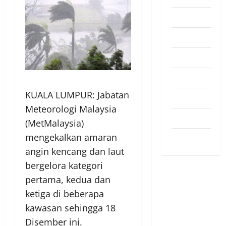
Pendapat
Pendidikan
Politik
Sukan
KUALA LUMPUR: Jabatan
Teknologi
Meteorologi Malaysia
Travel
(MetMalaysia)
mengekalkan amaran
Uncategorized
angin kencang dan laut
bergelora kategori
pertama, kedua dan
ketiga di beberapa
kawasan sehingga 18
Disember ini.