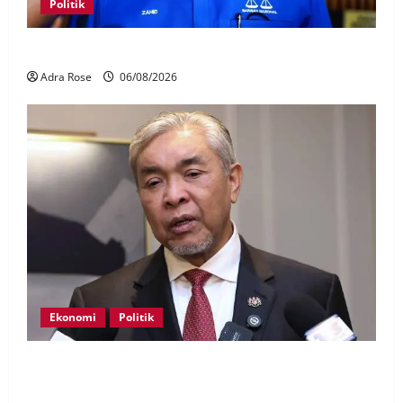
Politik
BN sasar pertahan 21 kerusi DUN Melaka
Adra Rose
06/08/2026
Ekonomi
Politik
BN, UMNO tidak kompromi terhadap pihak pecah
amanah Tabung Haji – Zahid