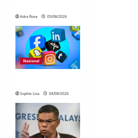
40 Ahli Parlimen dijangka
bahas laporan RCI TH
Adra Rose
05/08/2026
Nasional
Pengesahan umur media
sosial wajib guna MyKad
Sophie Lisa
04/08/2026