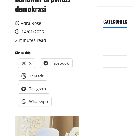
demokrasi
CATEGORIES
Adra Rose
14/01/2026
CeriteraTV
2 minutes read
Dunia
Share this:
Ekonomi
X
Facebook
Hiburan
Threads
Inspirasi
Telegram
Komuniti
WhatsApp
Madani
Mahkamah/Jena
Nasional