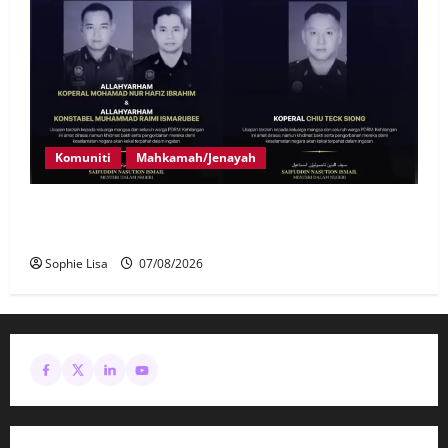
Komuniti
Mahkamah/Jenayah
Siasatan segera tragedi tiga anggota polis maut
terkena renjatan elektrik
Sophie Lisa
07/08/2026