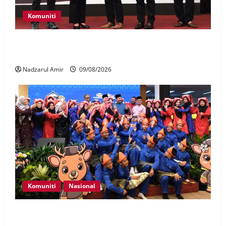
Komuniti
Patung Moyang Lanjut bakal diangkat sebagai
Warisan Kebangsaan
Nadzarul Amir
09/08/2026
Komuniti
Nasional
Perpatih Fest 2026 angkat Adat Perpatih ke pentas
Nasional