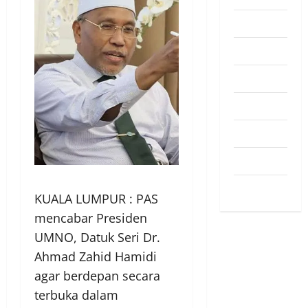
Pendapat
Pendidikan
Politik
Sukan
Teknologi
Travel
Uncategorized
KUALA LUMPUR : PAS
mencabar Presiden
UMNO, Datuk Seri Dr.
Ahmad Zahid Hamidi
agar berdepan secara
terbuka dalam