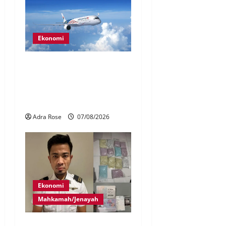
Ekonomi
MAG wajibkan saringan
dadah lebih 1,000
juruterbang Malaysia
Airlines
Adra Rose
07/08/2026
Ekonomi
Mahkamah/Jenayah