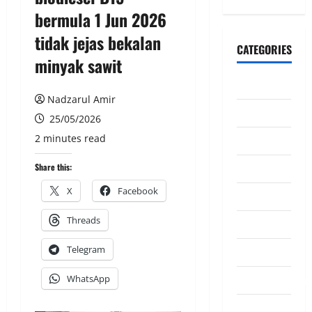
bermula 1 Jun 2026
tidak jejas bekalan
CATEGORIES
minyak sawit
CeriteraTV
Nadzarul Amir
Dunia
25/05/2026
2 minutes read
Ekonomi
Hiburan
Share this:
X
Facebook
Inspirasi
Threads
Komuniti
Telegram
Madani
Mahkamah/Jena
WhatsApp
Nasional