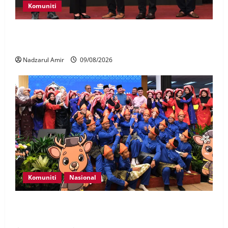
Komuniti
Patung Moyang Lanjut bakal diangkat sebagai
Warisan Kebangsaan
Nadzarul Amir
09/08/2026
Komuniti
Nasional
Perpatih Fest 2026 angkat Adat Perpatih ke pentas
Nasional