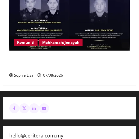
Komuniti
Mahkamah/Jenayah
Siasatan segera tragedi tiga anggota polis maut
terkena renjatan elektrik
Sophie Lisa
07/08/2026
hello@ceritera.com.my