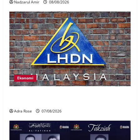
Nadzarul Amir
08/08/2026
Ekonomi
LHDN mula siasat individu dikenal pasti dalam
Laporan RCI Tabung haji
Adra Rose
07/08/2026