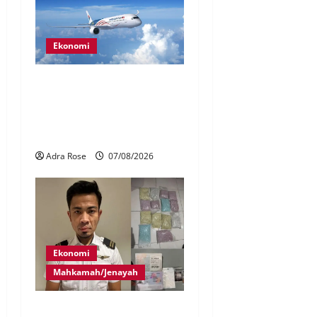
Ekonomi
MAG wajibkan saringan
dadah lebih 1,000
juruterbang Malaysia
Airlines
Adra Rose
07/08/2026
Ekonomi
Mahkamah/Jenayah
Juruterbang MAS ditahan di