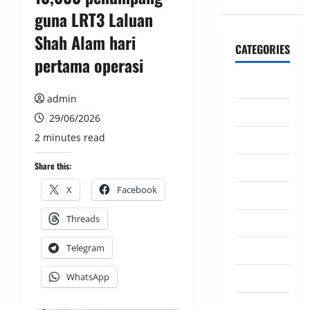
guna LRT3 Laluan
Shah Alam hari
CATEGORIES
pertama operasi
CeriteraTV
admin
Dunia
29/06/2026
2 minutes read
Ekonomi
Hiburan
Share this:
X
Facebook
Inspirasi
Threads
Komuniti
Telegram
Madani
Mahkamah/Jena
WhatsApp
Nasional