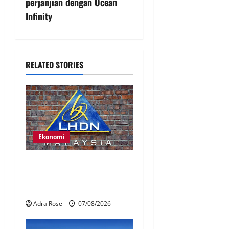
perjanjian dengan Ocean
Infinity
RELATED STORIES
Ekonomi
LHDN mula siasat individu
dikenal pasti dalam Laporan
RCI Tabung haji
Adra Rose
07/08/2026