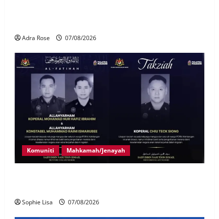
LHDN mula siasat individu dikenal pasti dalam
Laporan RCI Tabung haji
Adra Rose
07/08/2026
Komuniti
Mahkamah/Jenayah
Siasatan segera tragedi tiga anggota polis maut
terkena renjatan elektrik
Sophie Lisa
07/08/2026