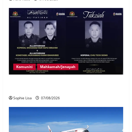
Komuniti
Mahkamah/Jenayah
Siasatan segera tragedi tiga anggota polis maut
terkena renjatan elektrik
Sophie Lisa
07/08/2026