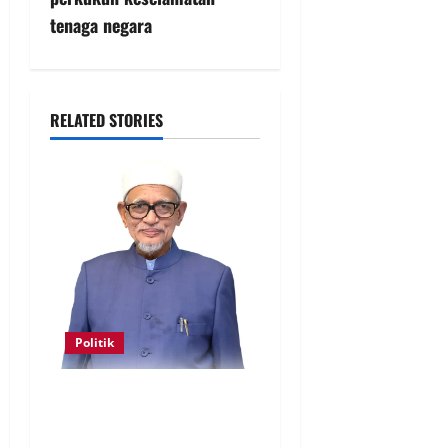
tenaga negara
RELATED STORIES
Politik
Keahlian Bersatu dalam PN
terlucut automatik – Hadi
Awang