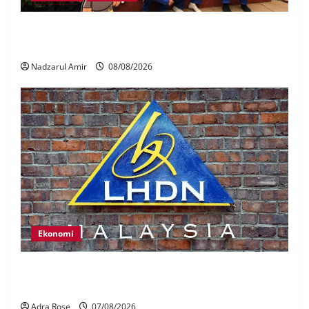
Perpatih Fest 2026 angkat Adat Perpatih ke pentas
Nasional
Nadzarul Amir
08/08/2026
Ekonomi
LHDN mula siasat individu dikenal pasti dalam
Laporan RCI Tabung haji
Adra Rose
07/08/2026