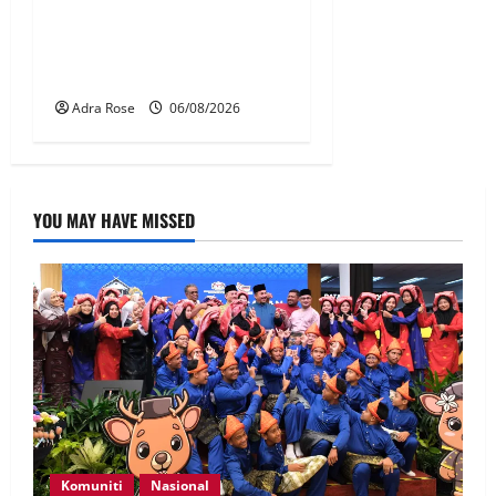
BN, UMNO tidak kompromi
terhadap pihak pecah
amanah Tabung Haji – Zahid
Adra Rose
06/08/2026
YOU MAY HAVE MISSED
Komuniti
Nasional