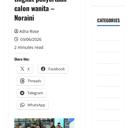
calon wanita –
Noraini
CATEGORIES
Adra Rose
CeriteraTV
03/06/2026
Dunia
2 minutes read
Ekonomi
Share this:
Hiburan
X
Facebook
Inspirasi
Threads
Komuniti
Telegram
Madani
WhatsApp
Mahkamah/Jena
Nasional