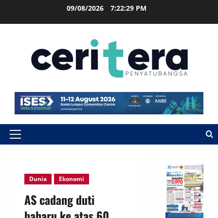
09/08/2026
7:22:29 PM
Dunia
Ekonomi
AS cadang duti
baharu ke atas 60