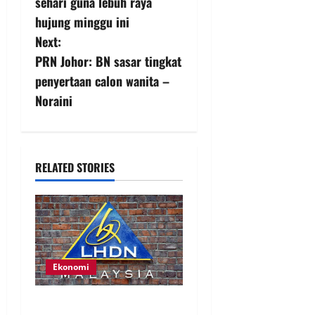
sehari guna lebuh raya
hujung minggu ini
Next:
PRN Johor: BN sasar tingkat
penyertaan calon wanita –
Noraini
RELATED STORIES
Ekonomi
LHDN mula siasat individu