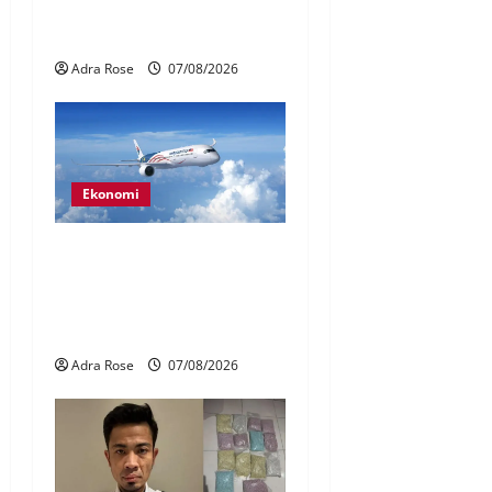
dikenal pasti dalam Laporan
RCI Tabung haji
Adra Rose
07/08/2026
Ekonomi
MAG wajibkan saringan
dadah lebih 1,000
juruterbang Malaysia
Airlines
Adra Rose
07/08/2026