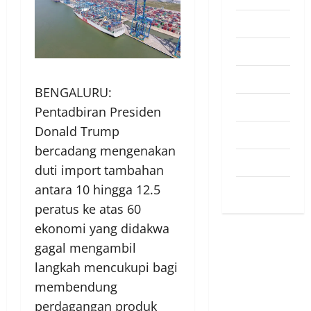
Pendapat
Pendidikan
Politik
BENGALURU:
Sukan
Pentadbiran Presiden
Donald Trump
Teknologi
bercadang mengenakan
Travel
duti import tambahan
antara 10 hingga 12.5
Uncategorized
peratus ke atas 60
ekonomi yang didakwa
gagal mengambil
langkah mencukupi bagi
membendung
perdagangan produk