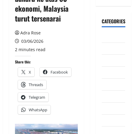
ekonomi, Malaysia
turut tersenarai
CATEGORIES
Adra Rose
CeriteraTV
03/06/2026
Dunia
2 minutes read
Ekonomi
Share this:
Hiburan
X
Facebook
Inspirasi
Threads
Komuniti
Telegram
Madani
WhatsApp
Mahkamah/Jena
Nasional