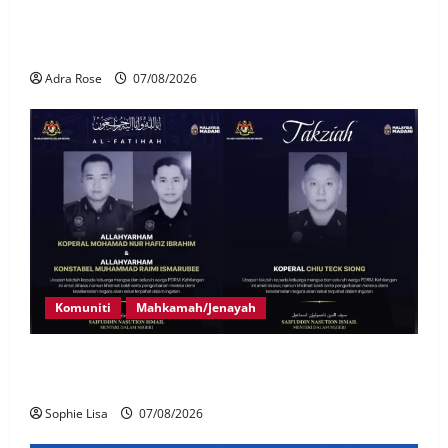
LHDN mula siasat individu dikenal pasti dalam
Laporan RCI Tabung haji
Adra Rose
07/08/2026
Komuniti
Mahkamah/Jenayah
Siasatan segera tragedi tiga anggota polis maut
terkena renjatan elektrik
Sophie Lisa
07/08/2026