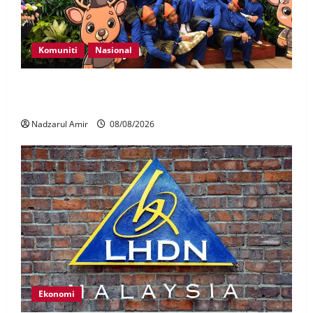
Komuniti
Nasional
Perpatih Fest 2026 angkat Adat Perpatih ke pentas
Nasional
Nadzarul Amir
08/08/2026
Ekonomi