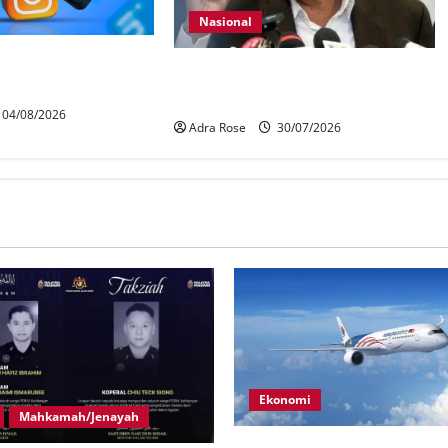
Nasional
ur media sosial
KDN mula proses kenal pasti 5,000
Kad
Rohingya untuk dihantar pulang
04/08/2026
Adra Rose
30/07/2026
Ekonomi
Mahkamah/Jenayah