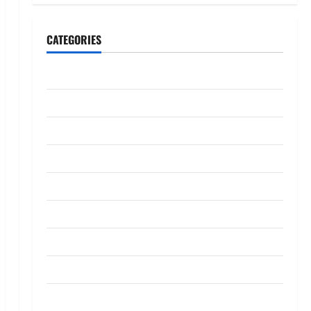
CATEGORIES
CeriteraTV
Dunia
Ekonomi
Hiburan
Inspirasi
Komuniti
Madani
Mahkamah/Jenayah
Nasional