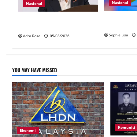
Nasional
Nasional
Pengesahan um
40 Ahli Parlimen dijangka bahas
wajib guna My
laporan RCI TH
Sophie Lisa
Adra Rose
05/08/2026
YOU MAY HAVE MISSED
Komuniti
Ekonomi