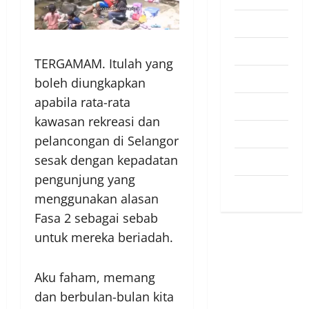
Pendapat
Pendidikan
TERGAMAM. Itulah yang
Politik
boleh diungkapkan
apabila rata-rata
Sukan
kawasan rekreasi dan
Teknologi
pelancongan di Selangor
sesak dengan kepadatan
Travel
pengunjung yang
Uncategorized
menggunakan alasan
Fasa 2 sebagai sebab
untuk mereka beriadah.
Aku faham, memang
dan berbulan-bulan kita