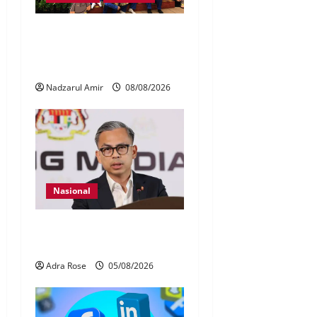
Perpatih Fest 2026 angkat
Adat Perpatih ke pentas
Nasional
Nadzarul Amir
08/08/2026
Nasional
40 Ahli Parlimen dijangka
bahas laporan RCI TH
Adra Rose
05/08/2026