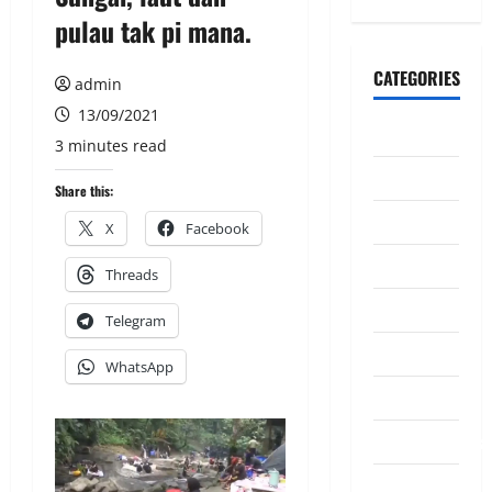
pulau tak pi mana.
CATEGORIES
admin
13/09/2021
CeriteraTV
3 minutes read
Dunia
Share this:
Ekonomi
X
Facebook
Hiburan
Threads
Inspirasi
Telegram
Komuniti
WhatsApp
Madani
Mahkamah/Jena
Nasional