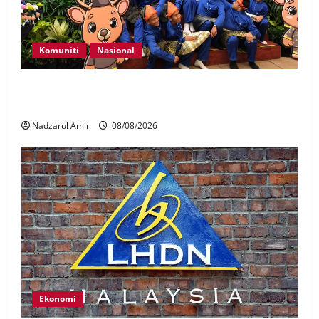
Komuniti
Nasional
Perpatih Fest 2026 angkat Adat Perpatih ke pentas
Nasional
Nadzarul Amir
08/08/2026
Ekonomi