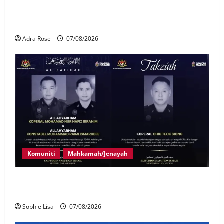
LHDN mula siasat individu dikenal pasti dalam
Laporan RCI Tabung haji
Adra Rose
07/08/2026
Komuniti
Mahkamah/Jenayah
Siasatan segera tragedi tiga anggota polis maut
terkena renjatan elektrik
Sophie Lisa
07/08/2026