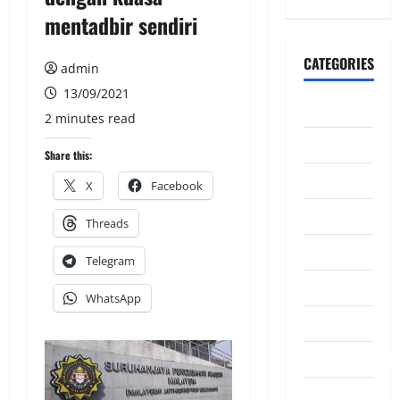
mentadbir sendiri
CATEGORIES
admin
13/09/2021
CeriteraTV
2 minutes read
Dunia
Share this:
Ekonomi
X
Facebook
Hiburan
Threads
Inspirasi
Telegram
Komuniti
WhatsApp
Madani
Mahkamah/Jena
Nasional