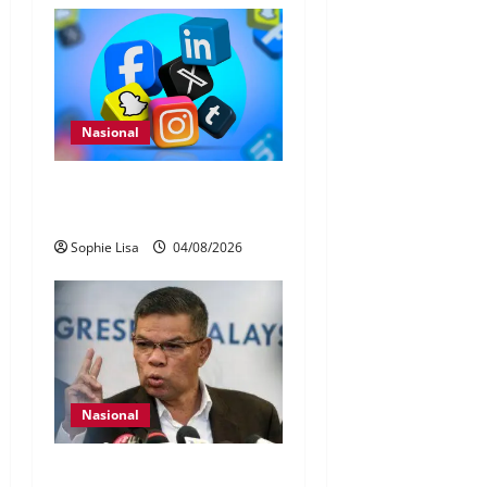
Nasional
Pengesahan umur media
sosial wajib guna MyKad
Sophie Lisa
04/08/2026
Nasional
KDN mula proses kenal