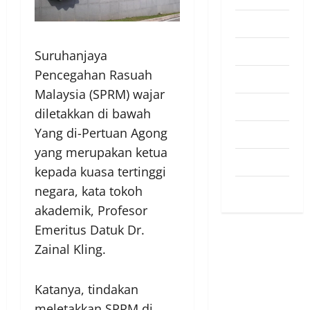
Pendapat
Pendidikan
Suruhanjaya
Pencegahan Rasuah
Politik
Malaysia (SPRM) wajar
Sukan
diletakkan di bawah
Yang di-Pertuan Agong
Teknologi
yang merupakan ketua
Travel
kepada kuasa tertinggi
Uncategorized
negara, kata tokoh
akademik, Profesor
Emeritus Datuk Dr.
Zainal Kling.
Katanya, tindakan
meletakkan SPRM di