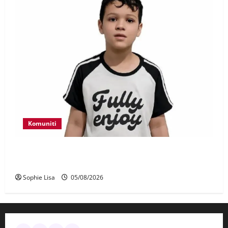
Komuniti
Polis kesan waris budak lelaki ditemui di tepi
Lebuhraya SILK
Sophie Lisa
05/08/2026