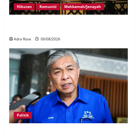
Hiburan
Komuniti
Mahkamah/Jenayah
Pelakon drama antara empat didakwa buat tuntutan
palsu
Adra Rose
06/08/2026
Politik
BN sasar pertahan 21 kerusi DUN Melaka