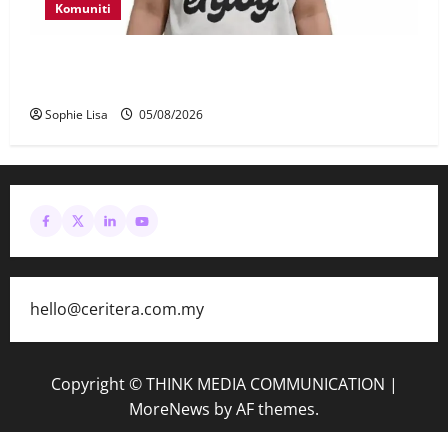
Komuniti
Polis kesan waris budak lelaki ditemui di tepi
Lebuhraya SILK
Sophie Lisa
05/08/2026
hello@ceritera.com.my
Copyright © THINK MEDIA COMMUNICATION
|
MoreNews
by AF themes.