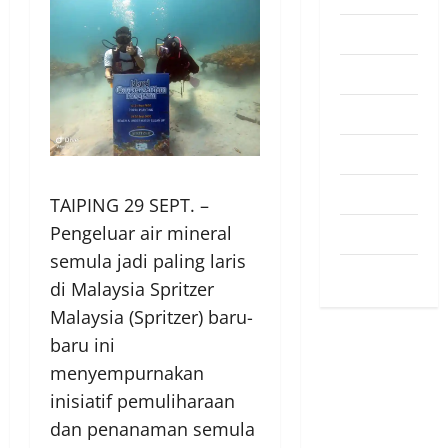
Pendapat
Pendidikan
Politik
Sukan
Teknologi
TAIPING 29 SEPT. –
Pengeluar air mineral
Travel
semula jadi paling laris
Uncategorized
di Malaysia Spritzer
Malaysia (Spritzer) baru-
baru ini
menyempurnakan
inisiatif pemuliharaan
dan penanaman semula