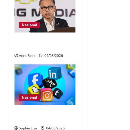
Nasional
40 Ahli Parlimen dijangka
bahas laporan RCI TH
Adra Rose
05/08/2026
Nasional
Pengesahan umur media
sosial wajib guna MyKad
Sophie Lisa
04/08/2026