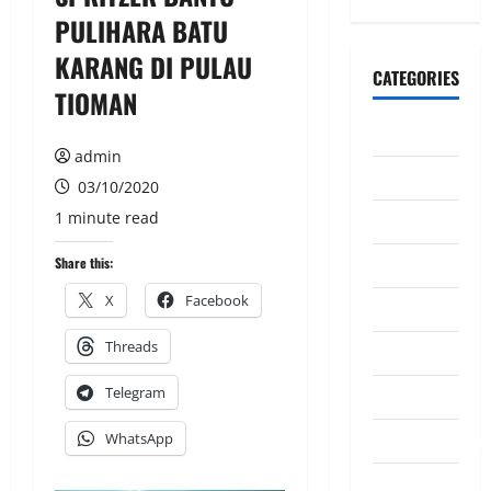
PULIHARA BATU
KARANG DI PULAU
CATEGORIES
TIOMAN
CeriteraTV
admin
Dunia
03/10/2020
1 minute read
Ekonomi
Hiburan
Share this:
X
Facebook
Inspirasi
Threads
Komuniti
Telegram
Madani
Mahkamah/Jena
WhatsApp
Nasional