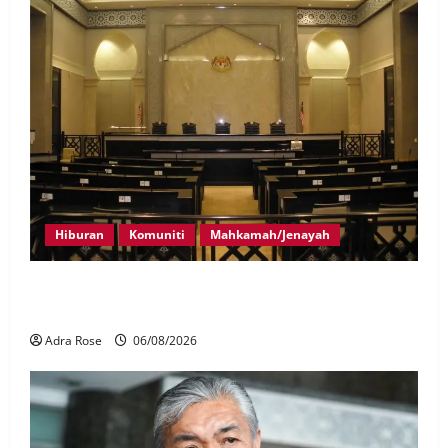
Hiburan
Komuniti
Mahkamah/Jenayah
Pelakon drama antara empat didakwa buat tuntutan
palsu
Adra Rose
06/08/2026