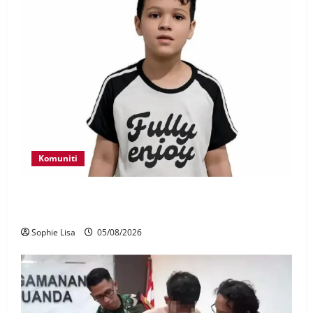
Komuniti
Polis kesan waris budak lelaki ditemui di tepi
Lebuhraya SILK
Sophie Lisa
05/08/2026