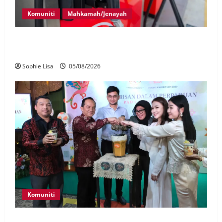
Komuniti
Mahkamah/Jenayah
Pekerja stesen minyak dipenjara, disebat seleweng
subsidi BUDI MADANI Diesel
Sophie Lisa
05/08/2026
Komuniti
JMM, Thong Empire angkat Warisan Dalam