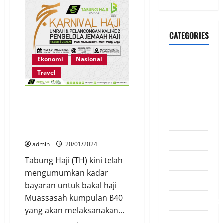
CATEGORIES
Ekonomi
Nasional
CeriteraTV
Travel
Dunia
Transformasi Kos Haji: Strategi
Ekonomi
Tabung Haji dalam Menangani
Kewangan Jemaah dan Kenaikan
Hiburan
Kos Haji
Inspirasi
admin
20/01/2024
Komuniti
Tabung Haji (TH) kini telah
mengumumkan kadar
Madani
bayaran untuk bakal haji
Muassasah kumpulan B40
Mahkamah/Jena
yang akan melaksanakan...
Nasional