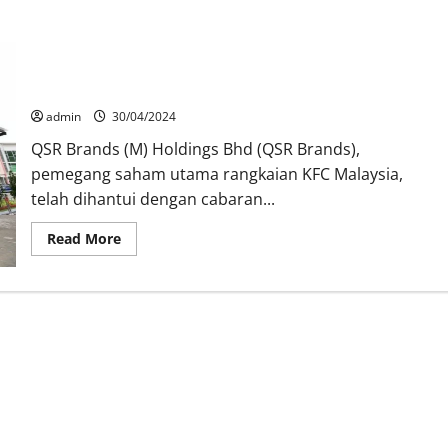
KFC Malaysia di Ambang Krisis: Gelombang Boikot Membuat
100 Cawangan Tutup Sementara
admin
30/04/2024
QSR Brands (M) Holdings Bhd (QSR Brands),
pemegang saham utama rangkaian KFC Malaysia,
telah dihantui dengan cabaran...
Read More