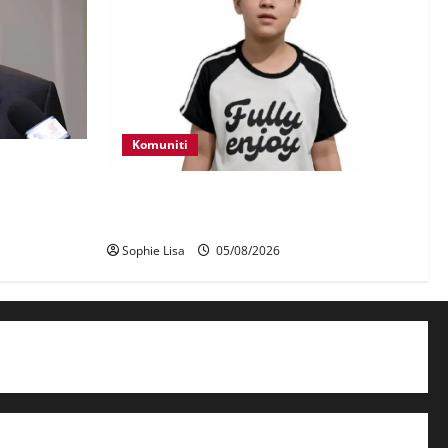
Komuniti
erhadap
aji – Zahid
Polis kesan waris budak lelaki ditemui
di tepi Lebuhraya SILK
Sophie Lisa
05/08/2026