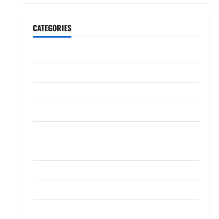
CATEGORIES
CeriteraTV
Dunia
Ekonomi
Hiburan
Inspirasi
Komuniti
Madani
Mahkamah/Jenayah
Nasional