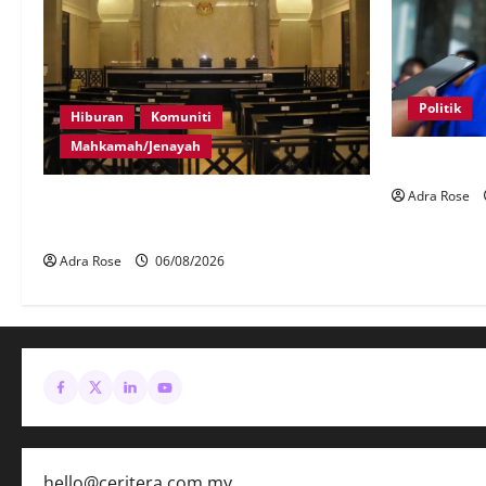
Politik
Hiburan
Komuniti
Mahkamah/Jenayah
BN sasar pe
Adra Rose
Pelakon drama antara empat didakwa
buat tuntutan palsu
Adra Rose
06/08/2026
hello@ceritera.com.my