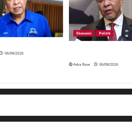
Ekonomi
Politik
rtahan 21 kerusi DUN Melaka
BN, UMNO tidak kompromi t
06/08/2026
pihak pecah amanah Tabung H
Adra Rose
06/08/2026