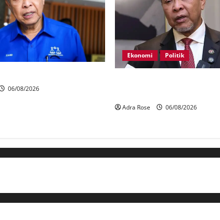
Ekonomi
Politik
rtahan 21 kerusi DUN Melaka
BN, UMNO tidak kompromi t
06/08/2026
pihak pecah amanah Tabung H
Adra Rose
06/08/2026