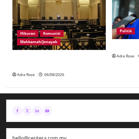
Politik
Hiburan
Komuniti
Mahkamah/Jenayah
BN sasar pe
Adra Rose
Pelakon drama antara empat didakwa
buat tuntutan palsu
Adra Rose
06/08/2026
hello@ceritera.com.my