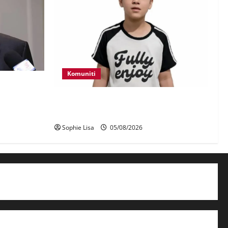
Komuniti
erhadap
aji – Zahid
Polis kesan waris budak lelaki ditemui
di tepi Lebuhraya SILK
Sophie Lisa
05/08/2026