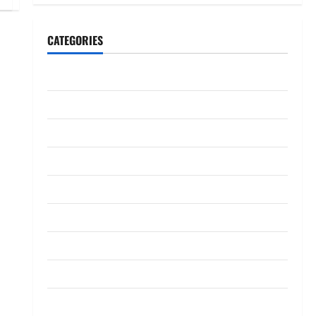
CATEGORIES
CeriteraTV
Dunia
Ekonomi
Hiburan
Inspirasi
Komuniti
Madani
Mahkamah/Jenayah
Nasional