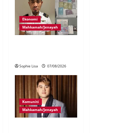
Ekonomi
Mahkamah/Jenayah
Juruterbang MAS ditahan di
Jakarta tidak terbangkan
pesawat – MAG
Sophie Lisa
07/08/2026
Komuniti
Mahkamah/Jenayah
Bayar RM10 juta, 26
pertuduhan Nicky Liow