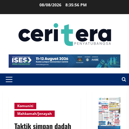
08/08/2026
8:35:57 PM
Komuniti
Mahkamah/Jenayah
Taktik simpan dadah