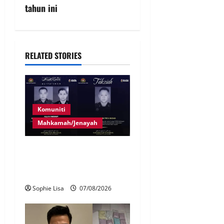
tahun ini
RELATED STORIES
Komuniti
Mahkamah/Jenayah
Siasatan segera tragedi tiga
anggota polis maut terkena
renjatan elektrik
Sophie Lisa
07/08/2026