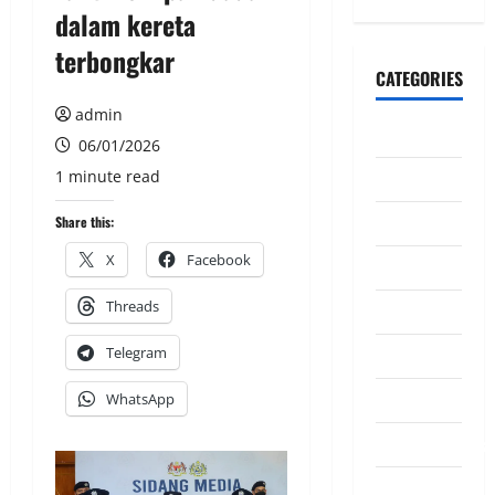
dalam kereta
terbongkar
CATEGORIES
admin
CeriteraTV
06/01/2026
1 minute read
Dunia
Ekonomi
Share this:
X
Facebook
Hiburan
Threads
Inspirasi
Telegram
Komuniti
Madani
WhatsApp
Mahkamah/Jena
Nasional