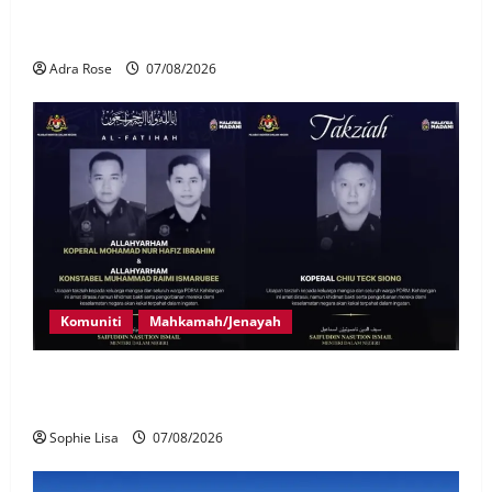
LHDN mula siasat individu dikenal pasti dalam
Laporan RCI Tabung haji
Adra Rose
07/08/2026
Komuniti
Mahkamah/Jenayah
Siasatan segera tragedi tiga anggota polis maut
terkena renjatan elektrik
Sophie Lisa
07/08/2026