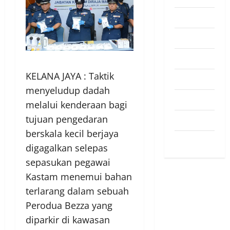
Pendapat
Pendidikan
Politik
KELANA JAYA : Taktik
Sukan
menyeludup dadah
Teknologi
melalui kenderaan bagi
tujuan pengedaran
Travel
berskala kecil berjaya
Uncategorized
digagalkan selepas
sepasukan pegawai
Kastam menemui bahan
terlarang dalam sebuah
Perodua Bezza yang
diparkir di kawasan