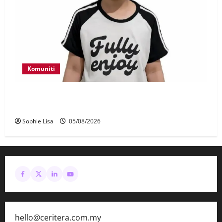
Komuniti
Polis kesan waris budak lelaki ditemui di tepi
Lebuhraya SILK
Sophie Lisa
05/08/2026
hello@ceritera.com.my