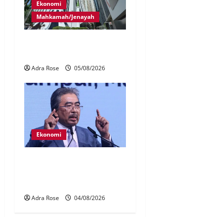
Ekonomi
Mahkamah/Jenayah
Tiga lagi ditahan isu RCI
Tabung Haji
Adra Rose
05/08/2026
Ekonomi
Kerajaan perhalusi caj
jualan EV biaya rangkaian
pengecas awam – Johari
Adra Rose
04/08/2026