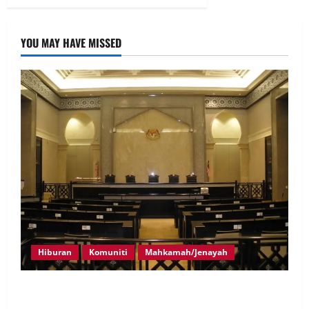
YOU MAY HAVE MISSED
Hiburan
Komuniti
Mahkamah/Jenayah
Pelakon drama antara empat didakwa buat tuntutan
palsu