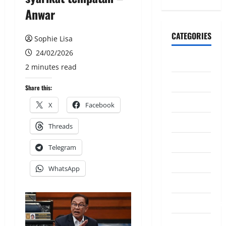
Anwar
CATEGORIES
Sophie Lisa
24/02/2026
CeriteraTV
2 minutes read
Dunia
Share this:
Ekonomi
X
Facebook
Hiburan
Threads
Inspirasi
Telegram
Komuniti
WhatsApp
Madani
Mahkamah/Jena
Nasional