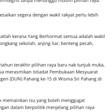
rintegriti tanpa menunggu musim pilihan raya.
saikan segera dengan wakil rakyat perlu lebih
buatlah kerana Yang Berhormat semua adalah wakil
longkang sekolah, anjing liar, benteng pecah,
ahun terakhir pilihan raya baru nak tunjuk muka,
emasa merasmikan Istiadat Pembukaan Mesyuarat
eri (DUN) Pahang ke-15 di Wisma Sri Pahang di
ak memainkan isu yang boleh menggugat
an dalam berpolitik menjelang pilihan raya