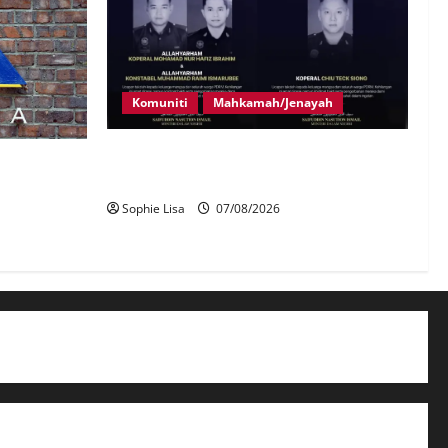
Komuniti
Mahkamah/Jenayah
Siasatan segera tragedi tiga anggota
kenal pasti
polis maut terkena renjatan elektrik
ji
Sophie Lisa
07/08/2026