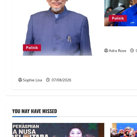
Politik
BN sasar pert
Melaka
Politik
Adra Rose
0
Keahlian Bersatu dalam PN
terlucut automatik – Hadi Awang
Sophie Lisa
07/08/2026
YOU MAY HAVE MISSED