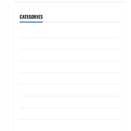
CATEGORIES
CeriteraTV
Dunia
Ekonomi
Hiburan
Inspirasi
Komuniti
Madani
Mahkamah/Jenayah
Nasional