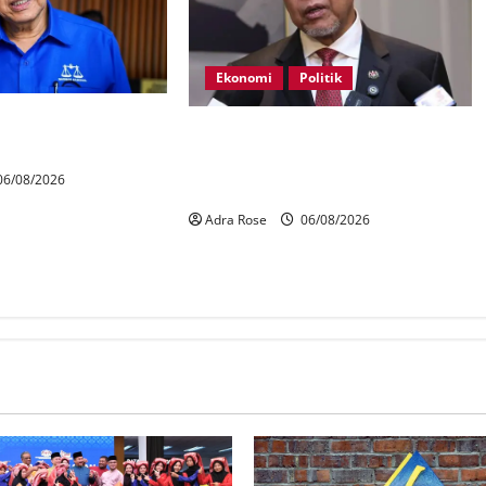
Ekonomi
Politik
ahan 21 kerusi DUN
BN, UMNO tidak kompromi
terhadap pihak pecah amanah
6/08/2026
Tabung Haji – Zahid
Adra Rose
06/08/2026