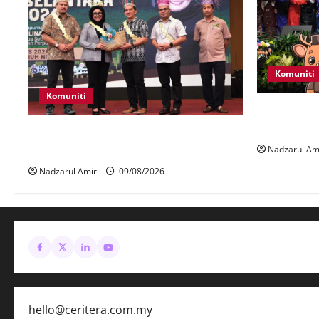
Komuniti
Komuniti
Perpatih Fe
ke pentas N
Patung Moyang Lanjut bakal diangkat
sebagai Warisan Kebangsaan
Nadzarul Am
Nadzarul Amir
09/08/2026
hello@ceritera.com.my