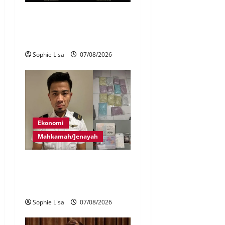
Siasatan segera tragedi tiga
anggota polis maut terkena
renjatan elektrik
Sophie Lisa
07/08/2026
Ekonomi
Mahkamah/Jenayah
Juruterbang MAS ditahan di
Jakarta tidak terbangkan
pesawat – MAG
Sophie Lisa
07/08/2026