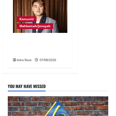
Komuniti
Mahkamah/Jenayah
Bayar RM10 juta, 26
pertuduhan Nicky Liow
ditarik balik
Adra Rose
07/08/2026
YOU MAY HAVE MISSED