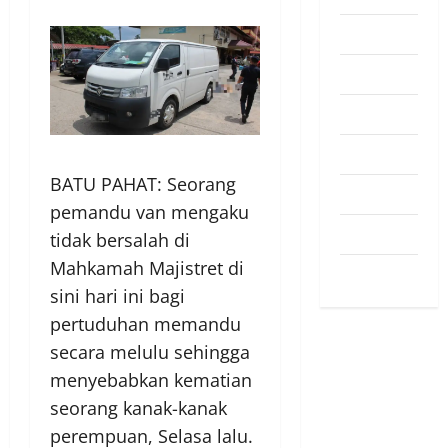
Pendapat
Pendidikan
Politik
Sukan
BATU PAHAT: Seorang
Teknologi
pemandu van mengaku
Travel
tidak bersalah di
Mahkamah Majistret di
Uncategorized
sini hari ini bagi
pertuduhan memandu
secara melulu sehingga
menyebabkan kematian
seorang kanak-kanak
perempuan, Selasa lalu.