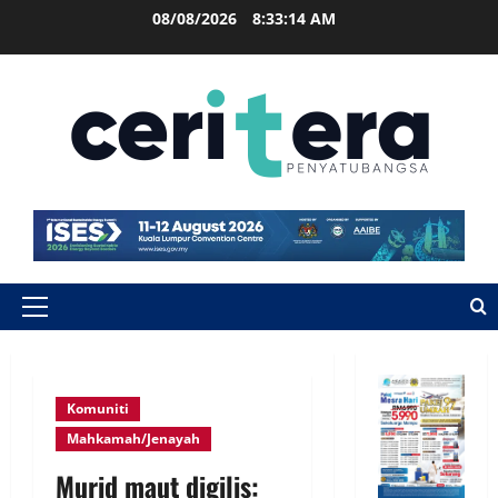
08/08/2026
8:33:14 AM
Komuniti
Mahkamah/Jenayah
Murid maut digilis: