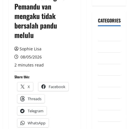
Pemandu van
mengaku tidak
CATEGORIES
bersalah pandu
melulu
CeriteraTV
Dunia
Sophie Lisa
08/05/2026
Ekonomi
2 minutes read
Hiburan
Share this:
Inspirasi
X
Facebook
Komuniti
Threads
Madani
Telegram
Mahkamah/Jena
WhatsApp
Nasional