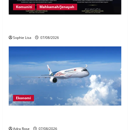
Komuniti
Mahkamah/Jenayah
Siasatan segera tragedi tiga anggota polis maut
terkena renjatan elektrik
Sophie Lisa
07/08/2026
Ekonomi
MAG wajibkan saringan dadah lebih 1,000
juruterbang Malaysia Airlines
Adra Rose
07/08/2026