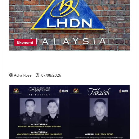
Ekonomi
LHDN mula siasat individu dikenal pasti dalam
Laporan RCI Tabung haji
Adra Rose
07/08/2026