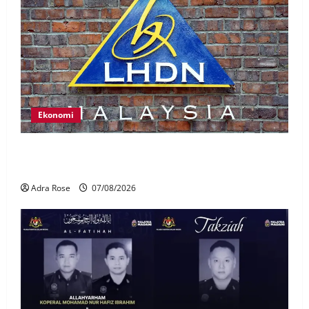
Ekonomi
LHDN mula siasat individu dikenal pasti dalam
Laporan RCI Tabung haji
Adra Rose
07/08/2026