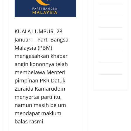
Pendapat
Pendidikan
KUALA LUMPUR, 28
Politik
Januari – Parti Bangsa
Sukan
Malaysia (PBM)
mengesahkan khabar
Teknologi
angin kononnya telah
Travel
mempelawa Menteri
Uncategorized
pimpinan PKR Datuk
Zuraida Kamaruddin
menyertai parti itu,
namun masih belum
mendapat maklum
balas rasmi.