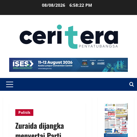
08/08/2026
6:58:22 PM
Politik
Zuraida dijangka
menyertai Parti