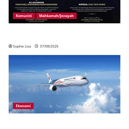
Komuniti
Mahkamah/Jenayah
Siasatan segera tragedi tiga anggota polis maut
terkena renjatan elektrik
Sophie Lisa
07/08/2026
Ekonomi
MAG wajibkan saringan dadah lebih 1,000
juruterbang Malaysia Airlines