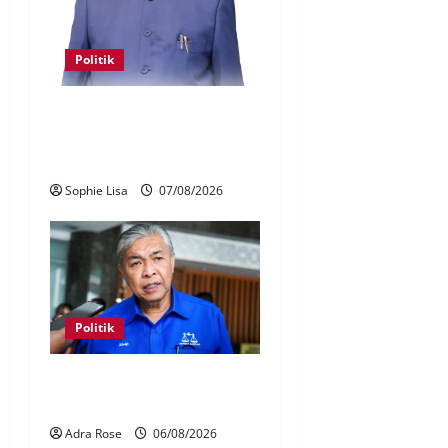
Politik
Keahlian Bersatu dalam PN
terlucut automatik – Hadi
Awang
Sophie Lisa
07/08/2026
Politik
BN sasar pertahan 21 kerusi
DUN Melaka
Adra Rose
06/08/2026