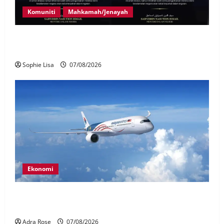
Komuniti
Mahkamah/Jenayah
Siasatan segera tragedi tiga anggota polis maut
terkena renjatan elektrik
Sophie Lisa
07/08/2026
Ekonomi
MAG wajibkan saringan dadah lebih 1,000
juruterbang Malaysia Airlines
Adra Rose
07/08/2026