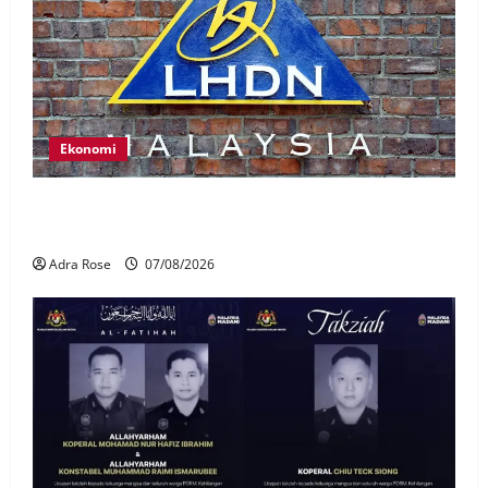
Ekonomi
LHDN mula siasat individu dikenal pasti dalam
Laporan RCI Tabung haji
Adra Rose
07/08/2026