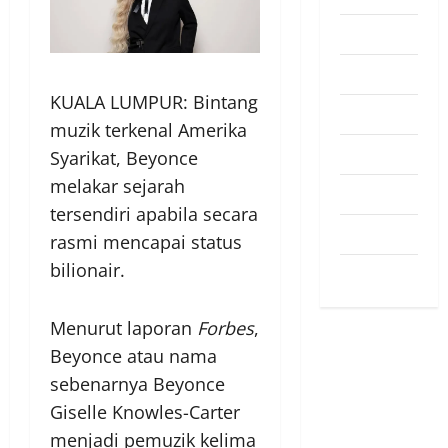
Pendapat
Pendidikan
KUALA LUMPUR: Bintang
Politik
muzik terkenal Amerika
Sukan
Syarikat, Beyonce
melakar sejarah
Teknologi
tersendiri apabila secara
Travel
rasmi mencapai status
bilionair.
Uncategorized
Menurut laporan
Forbes
,
Beyonce atau nama
sebenarnya Beyonce
Giselle Knowles-Carter
menjadi pemuzik kelima