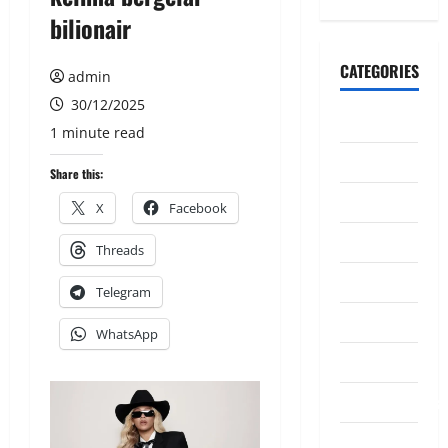
bilionair
CATEGORIES
admin
30/12/2025
CeriteraTV
1 minute read
Dunia
Share this:
Ekonomi
X
Facebook
Hiburan
Threads
Inspirasi
Telegram
Komuniti
WhatsApp
Madani
Mahkamah/Jena
Nasional