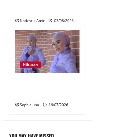
KA perkenal produk
keempat Sambal Nyet Bilis
Nadzarul Amir
03/08/2026
Hiburan
Shila Amzah rancang
berhijrah ke China demi
kerjaya
Sophie Lisa
16/07/2026
YOU MAY HAVE MISSED