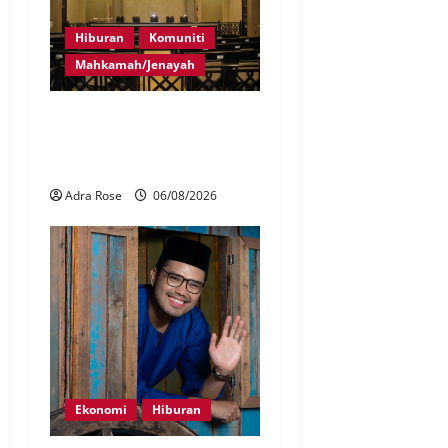
Hiburan
Komuniti
Mahkamah/Jenayah
Pelakon drama antara
empat didakwa buat
tuntutan palsu
Adra Rose
06/08/2026
Ekonomi
Hiburan