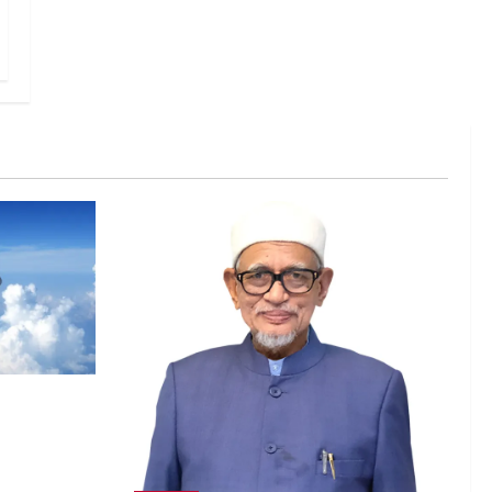
 lebih
irlines