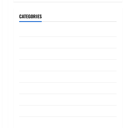
CATEGORIES
CeriteraTV
Dunia
Ekonomi
Hiburan
Inspirasi
Komuniti
Madani
Mahkamah/Jenayah
Nasional