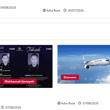
Kad
Rohingya untuk dihantar pulang
04/08/2026
Adra Rose
30/07/2026
Ekonomi
Mahkamah/Jenayah
MAG wajibkan saringan dadah
gera tragedi tiga anggota
1,000 juruterbang Malaysia A
terkena renjatan elektrik
Adra Rose
07/08/2026
07/08/2026