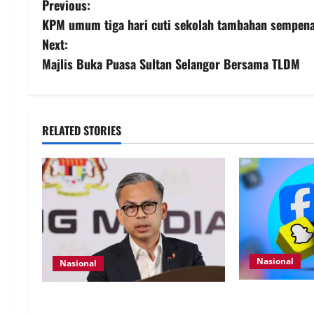
Previous:
KPM umum tiga hari cuti sekolah tambahan sempena A
Next:
Majlis Buka Puasa Sultan Selangor Bersama TLDM
RELATED STORIES
Nasional
Nasional
Pengesahan um
40 Ahli Parlimen dijangka bahas