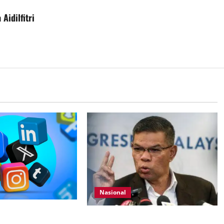
idilfitri
Nasional
ur media sosial
KDN mula proses kenal pasti 5,000