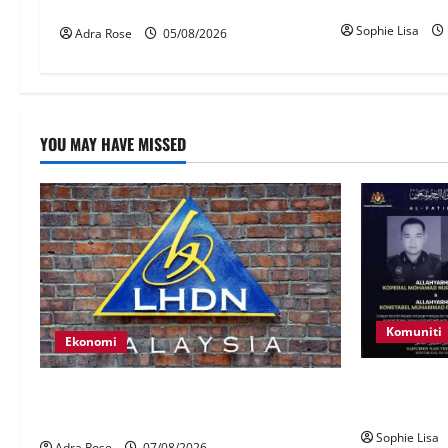
wajib guna My
laporan RCI TH
Sophie Lisa
Adra Rose
05/08/2026
YOU MAY HAVE MISSED
Komuniti
Ekonomi
Siasatan se
LHDN mula siasat individu dikenal pasti
polis maut 
dalam Laporan RCI Tabung haji
Sophie Lisa
Adra Rose
07/08/2026