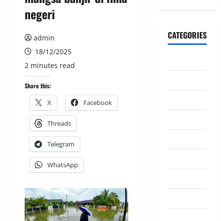
negeri
CATEGORIES
admin
18/12/2025
CeriteraTV
2 minutes read
Dunia
Share this:
Ekonomi
X
Facebook
Hiburan
Threads
Inspirasi
Telegram
Komuniti
WhatsApp
Madani
Mahkamah/Jena
Nasional