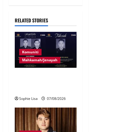
RELATED STORIES
Komuniti
Mahkamah/Jenayah
Siasatan segera tragedi tiga
anggota polis maut terkena
renjatan elektrik
Sophie Lisa
07/08/2026