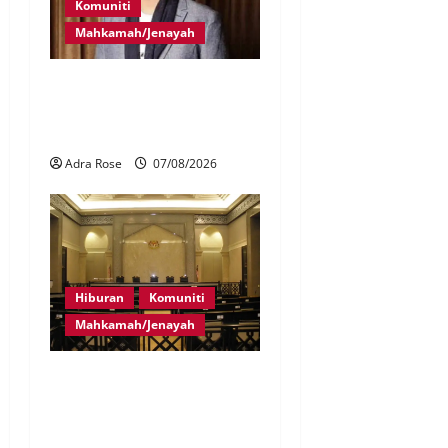
Komuniti
Mahkamah/Jenayah
Bayar RM10 juta, 26
pertuduhan Nicky Liow
ditarik balik
Adra Rose
07/08/2026
Hiburan
Komuniti
Mahkamah/Jenayah
Pelakon drama antara
empat didakwa buat
tuntutan palsu