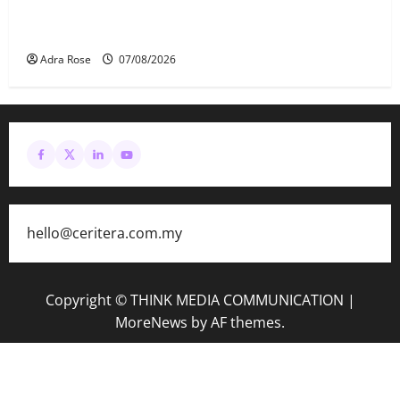
MAG wajibkan saringan dadah lebih 1,000
juruterbang Malaysia Airlines
Adra Rose
07/08/2026
hello@ceritera.com.my
Copyright © THINK MEDIA COMMUNICATION
|
MoreNews
by AF themes.