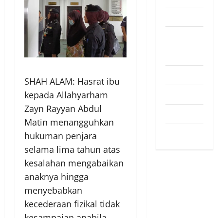
Pendapat
Pendidikan
Politik
Sukan
SHAH ALAM: Hasrat ibu
Teknologi
kepada Allahyarham
Zayn Rayyan Abdul
Travel
Matin menangguhkan
Uncategorized
hukuman penjara
selama lima tahun atas
kesalahan mengabaikan
anaknya hingga
menyebabkan
kecederaan fizikal tidak
kesampaian apabila