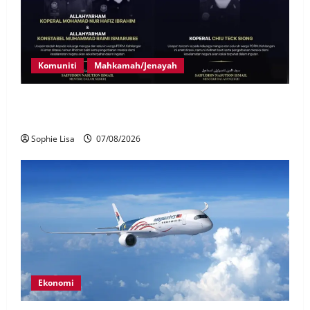
Komuniti
Mahkamah/Jenayah
Siasatan segera tragedi tiga anggota polis maut
terkena renjatan elektrik
Sophie Lisa
07/08/2026
Ekonomi