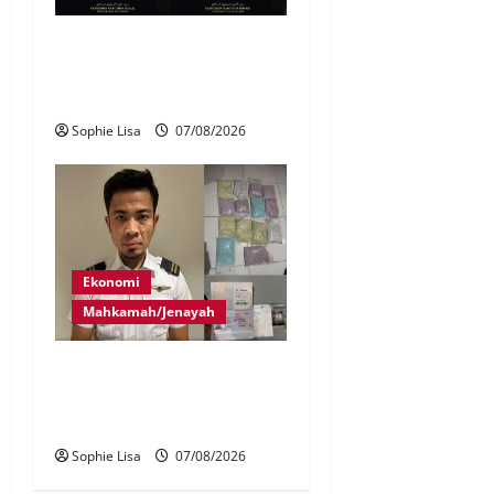
Siasatan segera tragedi tiga
anggota polis maut terkena
renjatan elektrik
Sophie Lisa
07/08/2026
Ekonomi
Mahkamah/Jenayah
Juruterbang MAS ditahan di
Jakarta tidak terbangkan
pesawat – MAG
Sophie Lisa
07/08/2026