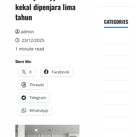
kekal dipenjara lima
tahun
CATEGORIES
admin
CeriteraTV
23/12/2025
1 minute read
Dunia
Ekonomi
Share this:
X
Facebook
Hiburan
Threads
Inspirasi
Telegram
Komuniti
Madani
WhatsApp
Mahkamah/Jena
Nasional