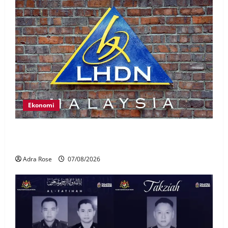
Ekonomi
LHDN mula siasat individu dikenal pasti dalam
Laporan RCI Tabung haji
Adra Rose
07/08/2026