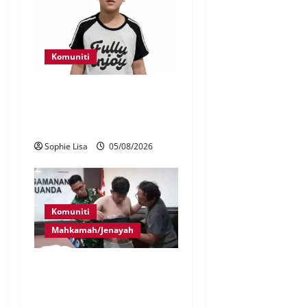
Komuniti
Polis kesan waris budak
lelaki ditemui di tepi
Lebuhraya SILK
Sophie Lisa
05/08/2026
Komuniti
Mahkamah/Jenayah
Lagi rakyat Malaysia ditahan
cuba seludup dadah di
Indonesia