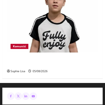
Komuniti
Polis kesan waris budak lelaki ditemui di tepi
Lebuhraya SILK
Sophie Lisa
05/08/2026