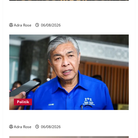
Pelakon drama antara empat didakwa buat tuntutan
palsu
Adra Rose
06/08/2026
Politik
BN sasar pertahan 21 kerusi DUN Melaka
Adra Rose
06/08/2026