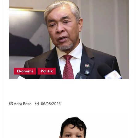
Ekonomi
Politik
BN, UMNO tidak kompromi terhadap pihak pecah
amanah Tabung Haji – Zahid
Adra Rose
06/08/2026