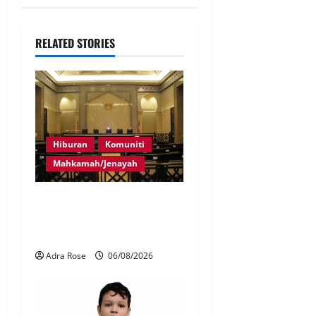
RELATED STORIES
Hiburan
Komuniti
Mahkamah/Jenayah
Pelakon drama antara
empat didakwa buat
tuntutan palsu
Adra Rose
06/08/2026