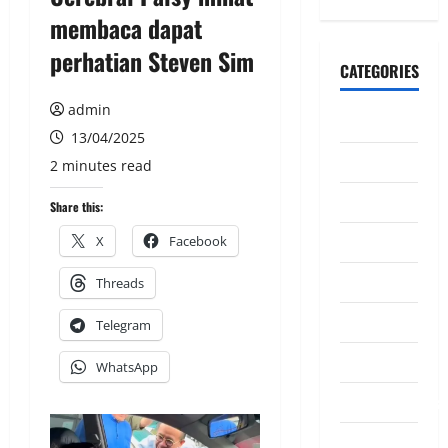
membaca dapat
perhatian Steven Sim
CATEGORIES
admin
CeriteraTV
13/04/2025
Dunia
2 minutes read
Ekonomi
Share this:
Hiburan
X
Facebook
Inspirasi
Threads
Komuniti
Telegram
Madani
WhatsApp
Mahkamah/Jena
Nasional