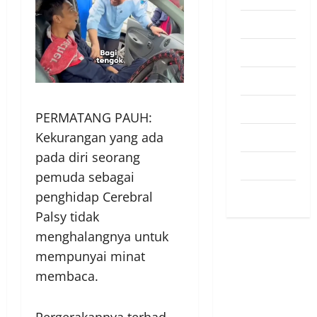
Pendapat
Pendidikan
Politik
Sukan
PERMATANG PAUH:
Teknologi
Kekurangan yang ada
pada diri seorang
Travel
pemuda sebagai
Uncategorized
penghidap Cerebral
Palsy tidak
menghalangnya untuk
mempunyai minat
membaca.