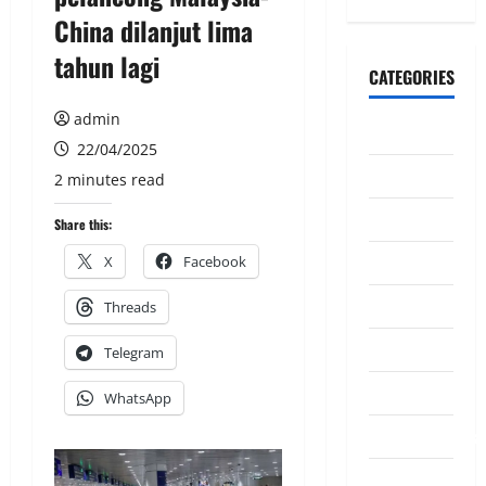
China dilanjut lima
tahun lagi
CATEGORIES
admin
CeriteraTV
22/04/2025
Dunia
2 minutes read
Ekonomi
Share this:
Hiburan
X
Facebook
Inspirasi
Threads
Komuniti
Telegram
Madani
WhatsApp
Mahkamah/Jena
Nasional