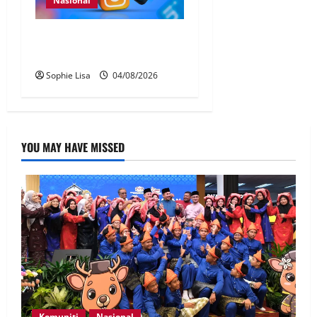
Nasional
Pengesahan umur media
sosial wajib guna MyKad
Sophie Lisa
04/08/2026
YOU MAY HAVE MISSED
Komuniti
Nasional