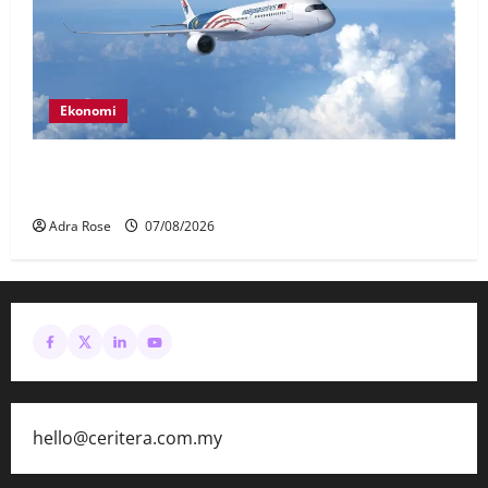
Ekonomi
MAG wajibkan saringan dadah lebih 1,000
juruterbang Malaysia Airlines
Adra Rose
07/08/2026
hello@ceritera.com.my