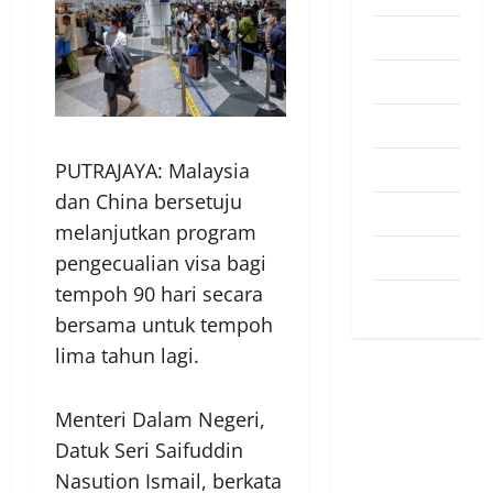
Pendapat
Pendidikan
Politik
Sukan
PUTRAJAYA: Malaysia
dan China bersetuju
Teknologi
melanjutkan program
Travel
pengecualian visa bagi
tempoh 90 hari secara
Uncategorized
bersama untuk tempoh
lima tahun lagi.
Menteri Dalam Negeri,
Datuk Seri Saifuddin
Nasution Ismail, berkata