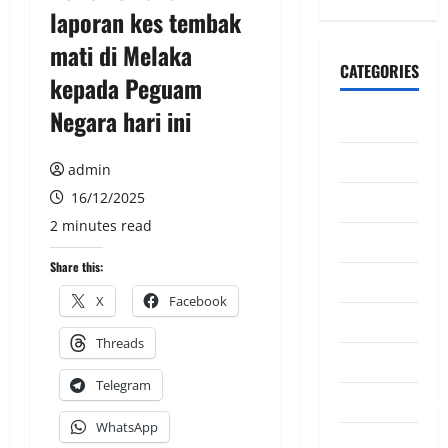
laporan kes tembak
mati di Melaka
CATEGORIES
kepada Peguam
Negara hari ini
CeriteraTV
Dunia
admin
16/12/2025
Ekonomi
2 minutes read
Hiburan
Share this:
Inspirasi
X
Facebook
Komuniti
Threads
Madani
Telegram
Mahkamah/Jena
WhatsApp
Nasional