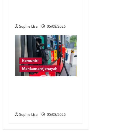
Lagi rakyat Malaysia ditahan
cuba seludup dadah di
Indonesia
Sophie Lisa
05/08/2026
Komuniti
Mahkamah/Jenayah
Pekerja stesen minyak
dipenjara, disebat seleweng
subsidi BUDI MADANI
Diesel
Sophie Lisa
05/08/2026