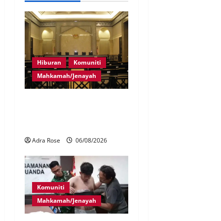
Hiburan
Komuniti
Mahkamah/Jenayah
Pelakon drama antara
empat didakwa buat
tuntutan palsu
Adra Rose
06/08/2026
Komuniti
Mahkamah/Jenayah