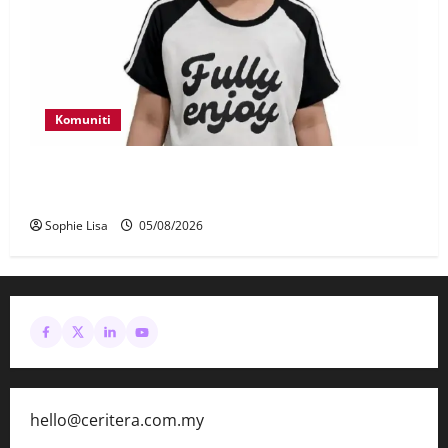
Komuniti
Polis kesan waris budak lelaki ditemui di tepi
Lebuhraya SILK
Sophie Lisa
05/08/2026
hello@ceritera.com.my