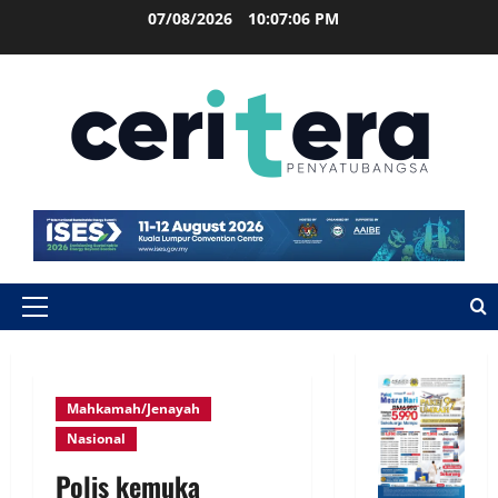
07/08/2026
10:07:07 PM
Mahkamah/Jenayah
Nasional
Polis kemuka