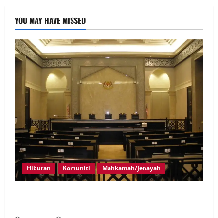
YOU MAY HAVE MISSED
Hiburan
Komuniti
Mahkamah/Jenayah
Pelakon drama antara empat didakwa buat tuntutan
palsu