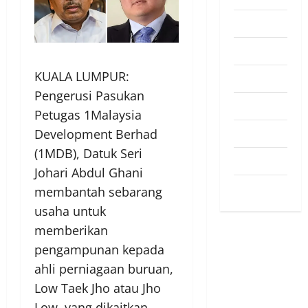
Pendapat
Pendidikan
KUALA LUMPUR:
Politik
Pengerusi Pasukan
Sukan
Petugas 1Malaysia
Teknologi
Development Berhad
(1MDB), Datuk Seri
Travel
Johari Abdul Ghani
Uncategorized
membantah sebarang
usaha untuk
memberikan
pengampunan kepada
ahli perniagaan buruan,
Low Taek Jho atau Jho
Low, yang dikaitkan