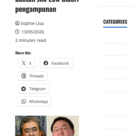
pengampunan
CATEGORIES
Sophie Lisa
13/05/2026
CeriteraTV
2 minutes read
Dunia
Share this:
Ekonomi
X
Facebook
Hiburan
Threads
Inspirasi
Telegram
Komuniti
WhatsApp
Madani
Mahkamah/Jena
Nasional