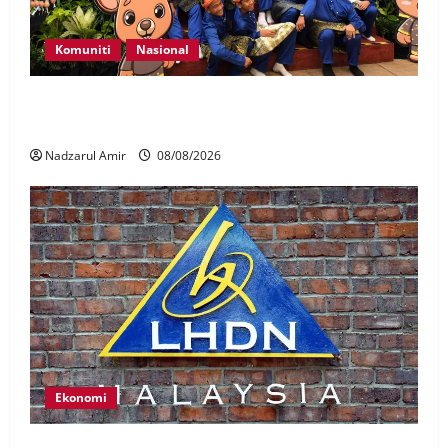
Komuniti
Nasional
Perpatih Fest 2026 angkat Adat Perpatih ke pentas
Nasional
Nadzarul Amir
08/08/2026
Ekonomi