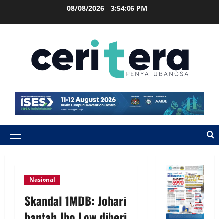
08/08/2026
3:54:06 PM
Nasional
Skandal 1MDB: Johari
bantah Jho Low diberi