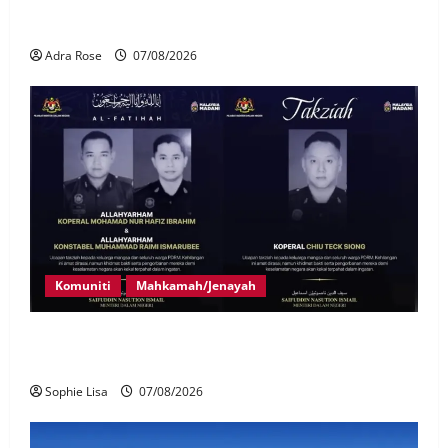
LHDN mula siasat individu dikenal pasti dalam
Laporan RCI Tabung haji
Adra Rose
07/08/2026
Komuniti
Mahkamah/Jenayah
Siasatan segera tragedi tiga anggota polis maut
terkena renjatan elektrik
Sophie Lisa
07/08/2026