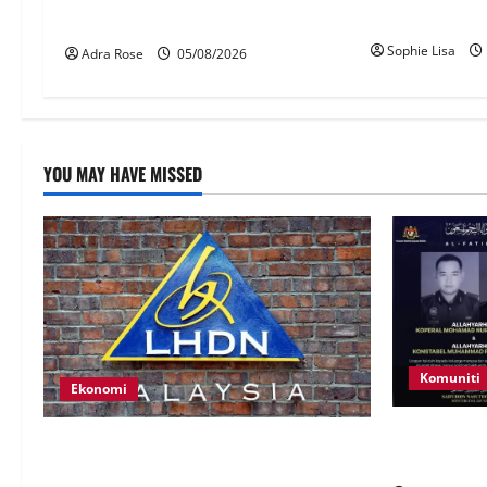
wajib guna My
laporan RCI TH
Sophie Lisa
Adra Rose
05/08/2026
YOU MAY HAVE MISSED
Komuniti
Ekonomi
Siasatan se
LHDN mula siasat individu dikenal pasti
polis maut 
dalam Laporan RCI Tabung haji