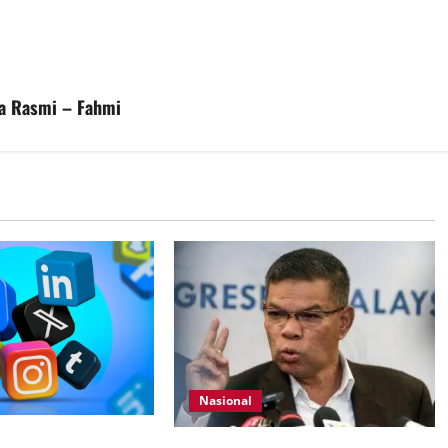
ia Rasmi – Fahmi
Nasional
ur media sosial