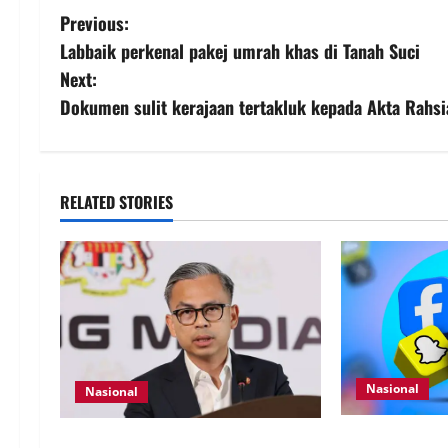
Previous:
Labbaik perkenal pakej umrah khas di Tanah Suci
Next:
Dokumen sulit kerajaan tertakluk kepada Akta Rahs
RELATED STORIES
Nasional
Nasional
Pengesahan um
40 Ahli Parlimen dijangka bahas