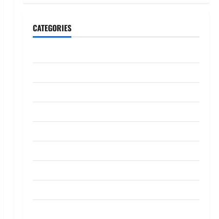
CATEGORIES
CeriteraTV
Dunia
Ekonomi
Hiburan
Inspirasi
Komuniti
Madani
Mahkamah/Jenayah
Nasional