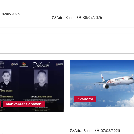
KDN mula proses kenal pasti 5,000
Kad
Rohingya untuk dihantar pulang
04/08/2026
Adra Rose
30/07/2026
Ekonomi
Mahkamah/Jenayah
MAG wajibkan saringan dadah
gera tragedi tiga anggota
1,000 juruterbang Malaysia A
terkena renjatan elektrik
Adra Rose
07/08/2026