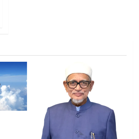
 lebih
irlines