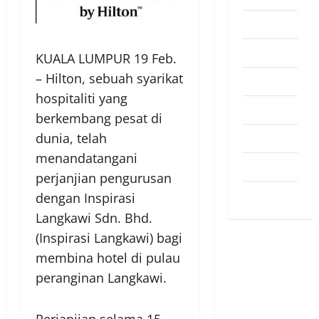
Pendapat
Pendidikan
KUALA LUMPUR 19 Feb.
– Hilton, sebuah syarikat
Politik
hospitaliti yang
Sukan
berkembang pesat di
dunia, telah
Teknologi
menandatangani
Travel
perjanjian pengurusan
Uncategorized
dengan Inspirasi
Langkawi Sdn. Bhd.
(Inspirasi Langkawi) bagi
membina hotel di pulau
peranginan Langkawi.
Perjanjian selama 15