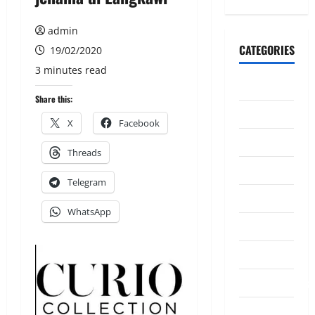
admin
CATEGORIES
19/02/2020
3 minutes read
CeriteraTV
Share this:
Dunia
X
Facebook
Ekonomi
Threads
Hiburan
Telegram
Inspirasi
WhatsApp
Komuniti
Madani
Mahkamah/Jena
Nasional