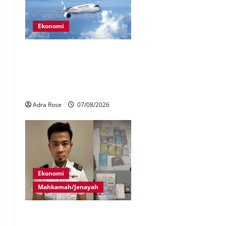
Ekonomi
MAG wajibkan saringan
dadah lebih 1,000
juruterbang Malaysia
Airlines
Adra Rose
07/08/2026
Ekonomi
Mahkamah/Jenayah
Juruterbang MAS ditahan di