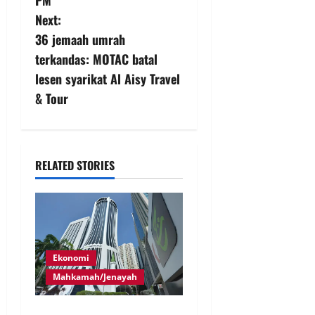
Next:
36 jemaah umrah
terkandas: MOTAC batal
lesen syarikat Al Aisy Travel
& Tour
RELATED STORIES
Ekonomi
Mahkamah/Jenayah
Tiga lagi ditahan isu RCI