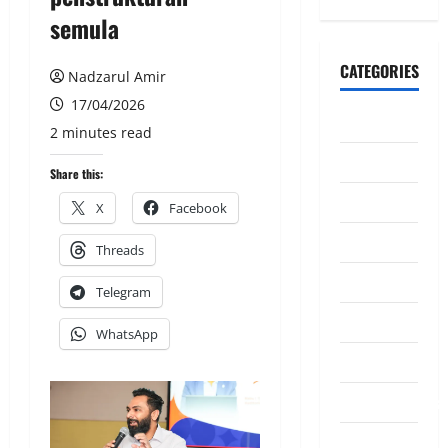
semula
CATEGORIES
Nadzarul Amir
17/04/2026
CeriteraTV
2 minutes read
Dunia
Share this:
Ekonomi
X
Facebook
Hiburan
Threads
Inspirasi
Telegram
Komuniti
WhatsApp
Madani
Mahkamah/Jena
Nasional