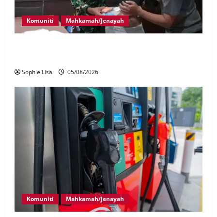
Komuniti
Mahkamah/Jenayah
Lagi rakyat Malaysia ditahan cuba seludup dadah di
Indonesia
Sophie Lisa
05/08/2026
Komuniti
Mahkamah/Jenayah