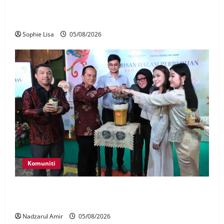
Pekerja stesen minyak dipenjara, disebat seleweng
subsidi BUDI MADANI Diesel
Sophie Lisa
05/08/2026
Komuniti
JMM, Thong Empire angkat Warisan Dalam
Perpaduan Pada Setiap Suapan
Nadzarul Amir
05/08/2026