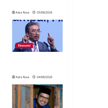
Tabung Haji
Adra Rose
05/08/2026
Ekonomi
Kerajaan perhalusi caj
jualan EV biaya rangkaian
pengecas awam – Johari
Adra Rose
04/08/2026