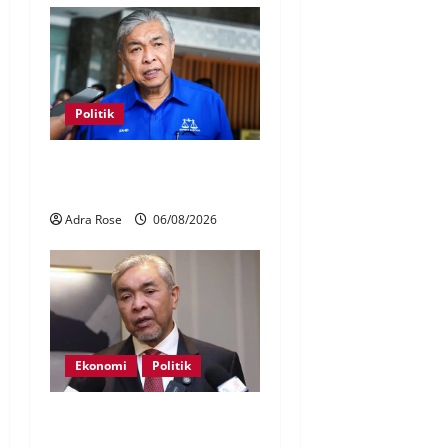
Politik
BN sasar pertahan 21 kerusi
DUN Melaka
Adra Rose
06/08/2026
Ekonomi
Politik
BN, UMNO tidak kompromi
terhadap pihak pecah