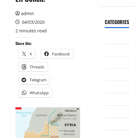
admin
CATEGORIES
04/03/2020
2 minutes read
CeriteraTV
Share this:
Dunia
X
Facebook
Ekonomi
Threads
Hiburan
Telegram
Inspirasi
WhatsApp
Komuniti
Madani
Mahkamah/Jena
Nasional