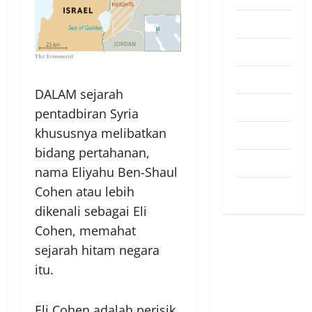
Pendapat
Pendidikan
Politik
DALAM sejarah
Sukan
pentadbiran Syria
khususnya melibatkan
Teknologi
bidang pertahanan,
Travel
nama Eliyahu Ben-Shaul
Uncategorized
Cohen atau lebih
dikenali sebagai Eli
Cohen, memahat
sejarah hitam negara
itu.
Eli Cohen adalah perisik