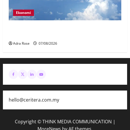
Ekonomi
MAG wajibkan saringan dadah lebih 1,000
juruterbang Malaysia Airlines
Adra Rose
07/08/2026
hello@ceritera.com.my
Copyright © THINK MEDIA COMMUNICATION
|
MoreNews
by AF themes.