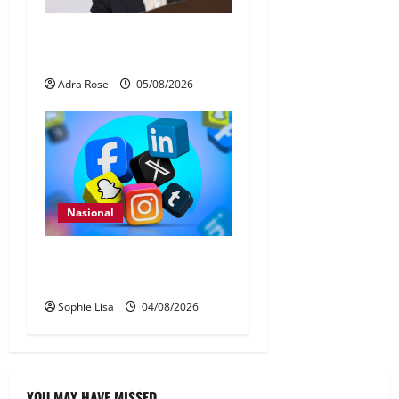
40 Ahli Parlimen dijangka
bahas laporan RCI TH
Adra Rose
05/08/2026
Nasional
Pengesahan umur media
sosial wajib guna MyKad
Sophie Lisa
04/08/2026
YOU MAY HAVE MISSED