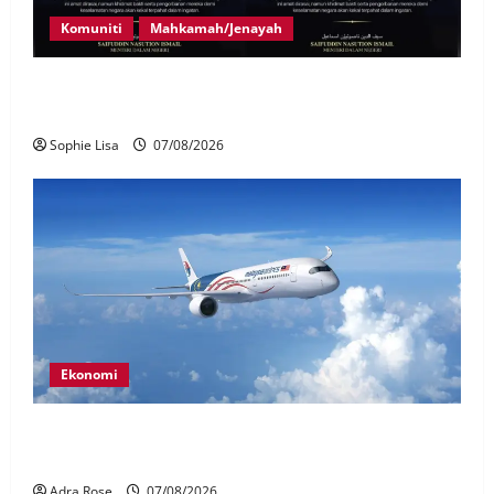
Komuniti
Mahkamah/Jenayah
Siasatan segera tragedi tiga anggota polis maut
terkena renjatan elektrik
Sophie Lisa
07/08/2026
Ekonomi
MAG wajibkan saringan dadah lebih 1,000
juruterbang Malaysia Airlines
Adra Rose
07/08/2026