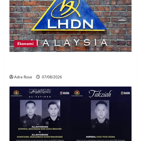
Ekonomi
LHDN mula siasat individu dikenal pasti dalam
Laporan RCI Tabung haji
Adra Rose
07/08/2026