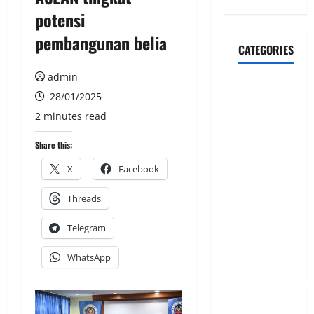
potensi
pembangunan belia
CATEGORIES
admin
CeriteraTV
28/01/2025
Dunia
2 minutes read
Ekonomi
Share this:
Hiburan
X
Facebook
Inspirasi
Threads
Komuniti
Telegram
Madani
WhatsApp
Mahkamah/Jena
Nasional