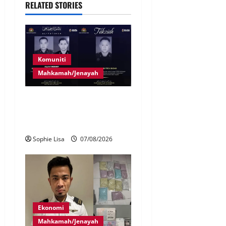
RELATED STORIES
Komuniti
Mahkamah/Jenayah
Siasatan segera tragedi tiga
anggota polis maut terkena
renjatan elektrik
Sophie Lisa
07/08/2026
Ekonomi
Mahkamah/Jenayah