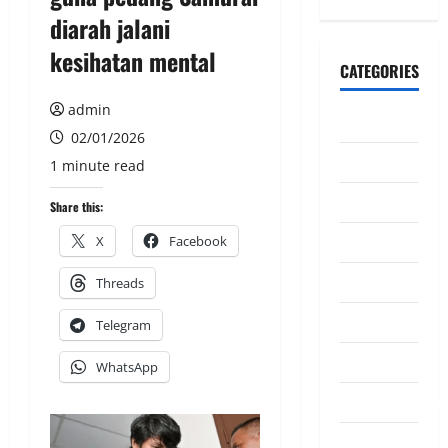
diarah jalani
kesihatan mental
CATEGORIES
admin
CeriteraTV
02/01/2026
Dunia
1 minute read
Ekonomi
Share this:
Hiburan
X
Facebook
Inspirasi
Threads
Komuniti
Telegram
Madani
WhatsApp
Mahkamah/Jena
Nasional