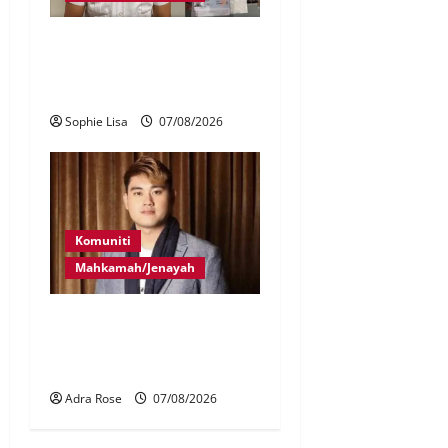
Juruterbang MAS ditahan di
Jakarta tidak terbangkan
pesawat – MAG
Sophie Lisa
07/08/2026
Komuniti
Mahkamah/Jenayah
Bayar RM10 juta, 26
pertuduhan Nicky Liow
ditarik balik
Adra Rose
07/08/2026