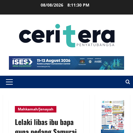
08/08/2026
8:11:30 PM
Mahkamah/Jenayah
Lelaki libas ibu bapa
guna pedang Samurai