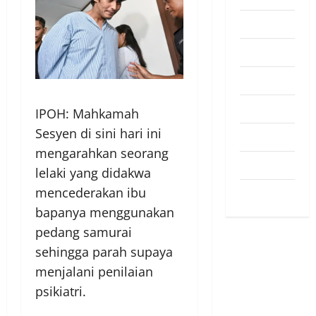
Pendapat
Pendidikan
Politik
Sukan
IPOH: Mahkamah
Sesyen di sini hari ini
Teknologi
mengarahkan seorang
Travel
lelaki yang didakwa
mencederakan ibu
Uncategorized
bapanya menggunakan
pedang samurai
sehingga parah supaya
menjalani penilaian
psikiatri.