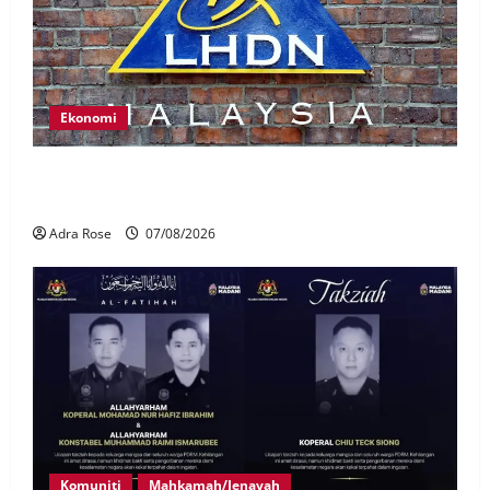
Ekonomi
LHDN mula siasat individu dikenal pasti dalam
Laporan RCI Tabung haji
Adra Rose
07/08/2026
Komuniti
Mahkamah/Jenayah