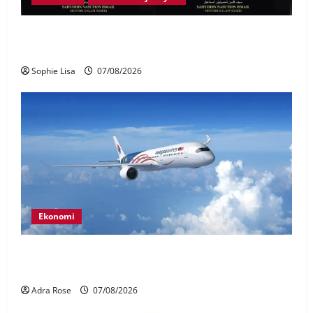
Siasatan segera tragedi tiga anggota polis maut
terkena renjatan elektrik
Sophie Lisa
07/08/2026
Ekonomi
MAG wajibkan saringan dadah lebih 1,000
juruterbang Malaysia Airlines
Adra Rose
07/08/2026