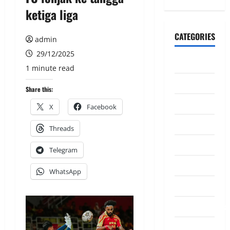
ketiga liga
CATEGORIES
admin
29/12/2025
CeriteraTV
1 minute read
Dunia
Share this:
Ekonomi
X
Facebook
Hiburan
Threads
Inspirasi
Telegram
Komuniti
WhatsApp
Madani
Mahkamah/Jena
Nasional