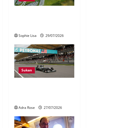
Kos lebih RM300 juta jadi
cabaran bawa semula F1 ke
Sepang
Sophie Lisa
29/07/2026
Sukan
Penganjuran F1 Bahrain di
Malaysia pacu sektor
pelancongan, ekonomi
Adra Rose
27/07/2026