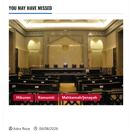
YOU MAY HAVE MISSED
Hiburan
Komuniti
Mahkamah/Jenayah
Pelakon drama antara empat didakwa buat tuntutan
palsu
Adra Rose
06/08/2026