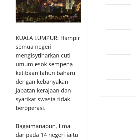
Pendapat
Pendidikan
Politik
KUALA LUMPUR: Hampir
semua negeri
Sukan
mengisytiharkan cuti
Teknologi
umum esok sempena
ketibaan tahun baharu
Travel
dengan kebanyakan
Uncategorized
jabatan kerajaan dan
syarikat swasta tidak
beroperasi.
Bagaimanapun, lima
daripada 14 negeri iaitu