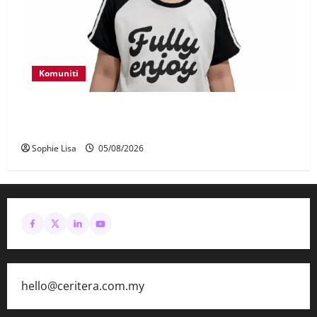
Komuniti
Polis kesan waris budak lelaki ditemui di tepi
Lebuhraya SILK
Sophie Lisa
05/08/2026
hello@ceritera.com.my