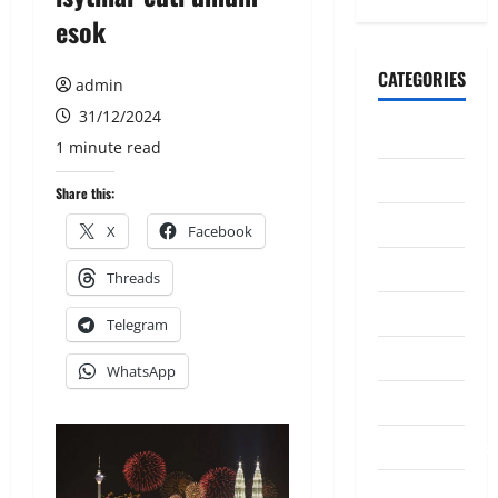
esok
CATEGORIES
admin
31/12/2024
CeriteraTV
1 minute read
Dunia
Share this:
Ekonomi
X
Facebook
Hiburan
Threads
Inspirasi
Telegram
Komuniti
WhatsApp
Madani
Mahkamah/Jena
Nasional