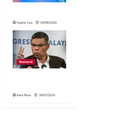
Pengesahan umur media
sosial wajib guna MyKad
Sophie Lisa
04/08/2026
Nasional
KDN mula proses kenal
pasti 5,000 Rohingya untuk
dihantar pulang
Adra Rose
30/07/2026