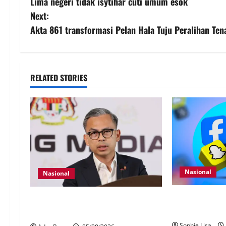
Lima negeri tidak isytihar cuti umum esok
Next:
Akta 861 transformasi Pelan Hala Tuju Peralihan Ten
RELATED STORIES
Nasional
Nasional
Pengesahan um
40 Ahli Parlimen dijangka bahas
wajib guna My
laporan RCI TH
Sophie Lisa