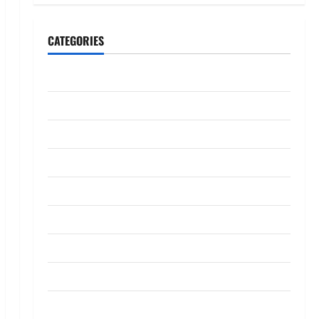
CATEGORIES
CeriteraTV
Dunia
Ekonomi
Hiburan
Inspirasi
Komuniti
Madani
Mahkamah/Jenayah
Nasional