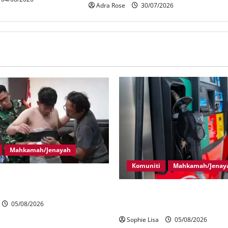
Adra Rose
30/07/2026
Mahkamah/Jenayah
Komuniti
Mahkamah/Jenay
 Malaysia ditahan cuba
ah di Indonesia
Pekerja stesen minyak dipenj
seleweng subsidi BUDI MADA
05/08/2026
Sophie Lisa
05/08/2026