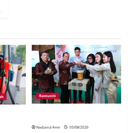
Komuniti
ah
JMM, Thong Empire angkat Warisan
ara, disebat
Dalam Perpaduan Pada Setiap Suapan
NI Diesel
Nadzarul Amir
05/08/2026