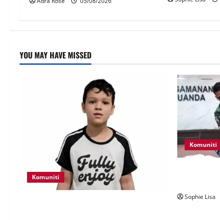
Adra Rose
05/08/2026
YOU MAY HAVE MISSED
Komuniti
Lagi rakyat
Komuniti
seludup dad
Sophie Lisa
Polis kesan waris budak lelaki ditemui
di tepi Lebuhraya SILK