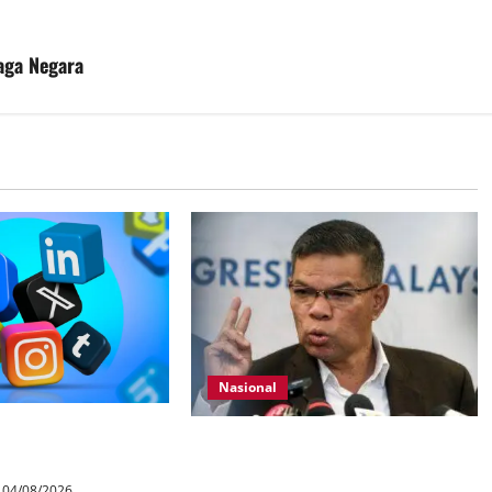
aga Negara
Nasional
ur media sosial
KDN mula proses kenal pasti 5,000
Kad
Rohingya untuk dihantar pulang
04/08/2026