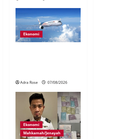
Ekonomi
MAG wajibkan saringan
dadah lebih 1,000
juruterbang Malaysia
Airlines
Adra Rose
07/08/2026
Ekonomi
Mahkamah/Jenayah