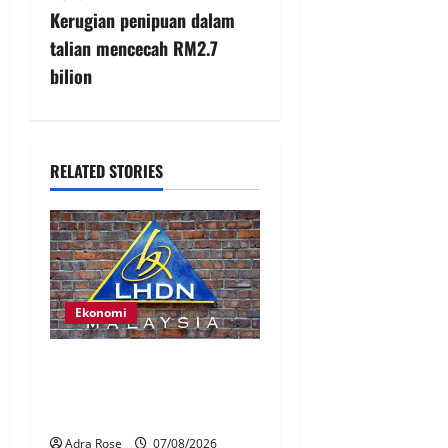
Kerugian penipuan dalam
talian mencecah RM2.7
bilion
RELATED STORIES
Ekonomi
LHDN mula siasat individu
dikenal pasti dalam Laporan
RCI Tabung haji
Adra Rose
07/08/2026