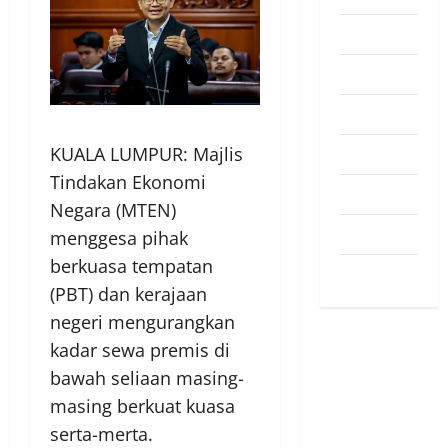
Pendapat
Pendidikan
Politik
Sukan
KUALA LUMPUR: Majlis
Tindakan Ekonomi
Teknologi
Negara (MTEN)
Travel
menggesa pihak
berkuasa tempatan
Uncategorized
(PBT) dan kerajaan
negeri mengurangkan
kadar sewa premis di
bawah seliaan masing-
masing berkuat kuasa
serta-merta.