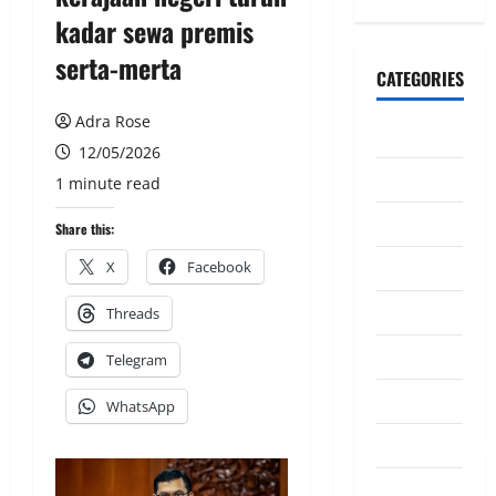
kadar sewa premis
serta-merta
CATEGORIES
Adra Rose
CeriteraTV
12/05/2026
Dunia
1 minute read
Ekonomi
Share this:
Hiburan
X
Facebook
Inspirasi
Threads
Komuniti
Telegram
Madani
WhatsApp
Mahkamah/Jena
Nasional