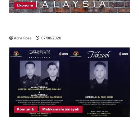
Ekonomi
LHDN mula siasat individu dikenal pasti dalam
Laporan RCI Tabung haji
Adra Rose
07/08/2026
Komuniti
Mahkamah/Jenayah
Siasatan segera tragedi tiga anggota polis maut
terkena renjatan elektrik