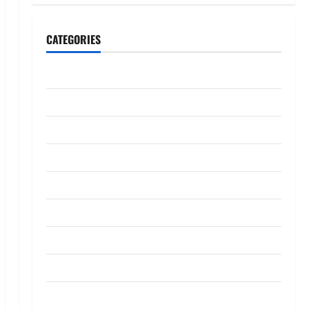
CATEGORIES
CeriteraTV
Dunia
Ekonomi
Hiburan
Inspirasi
Komuniti
Madani
Mahkamah/Jenayah
Nasional