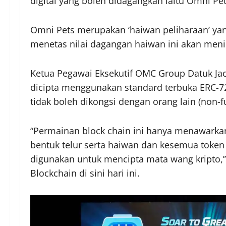
digital yang boleh didagangkan iaitu Omni Pet
Omni Pets merupakan ‘haiwan peliharaan’ yang
menetas nilai dagangan haiwan ini akan menin
Ketua Pegawai Eksekutif OMC Group Datuk Jack
dicipta menggunakan standard terbuka ERC-7
tidak boleh dikongsi dengan orang lain (non-f
“Permainan block chain ini hanya menawarkan 
bentuk telur serta haiwan dan kesemua token 
digunakan untuk mencipta mata wang kripto,’’
Blockchain di sini hari ini.