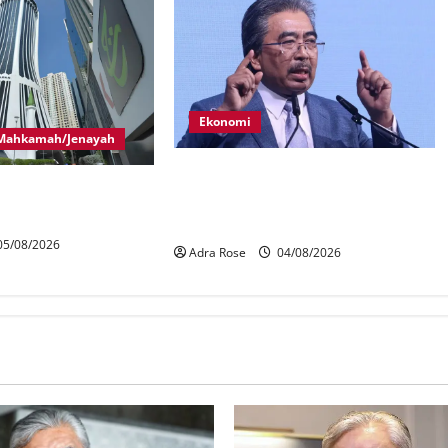
Ekonomi
Mahkamah/Jenayah
Kerajaan perhalusi caj jualan EV
han isu RCI Tabung
biaya rangkaian pengecas awam –
Johari
5/08/2026
Adra Rose
04/08/2026