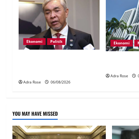
Ekonomi
Politik
Ekonomi
BN, UMNO tidak kompromi
Tiga lagi dita
terhadap pihak pecah amanah
Haji
Tabung Haji – Zahid
Adra Rose
0
Adra Rose
06/08/2026
YOU MAY HAVE MISSED