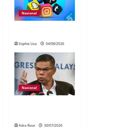
Nasional
Pengesahan umur media
sosial wajib guna MyKad
Sophie Lisa
04/08/2026
Nasional
KDN mula proses kenal
pasti 5,000 Rohingya untuk
dihantar pulang
Adra Rose
30/07/2026