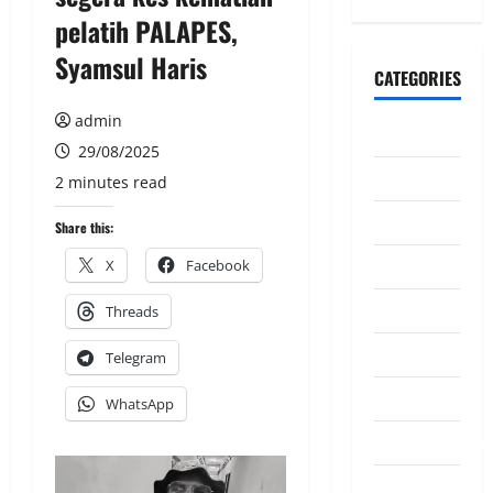
pelatih PALAPES,
Syamsul Haris
CATEGORIES
admin
CeriteraTV
29/08/2025
Dunia
2 minutes read
Ekonomi
Share this:
Hiburan
X
Facebook
Inspirasi
Threads
Komuniti
Telegram
Madani
WhatsApp
Mahkamah/Jena
Nasional