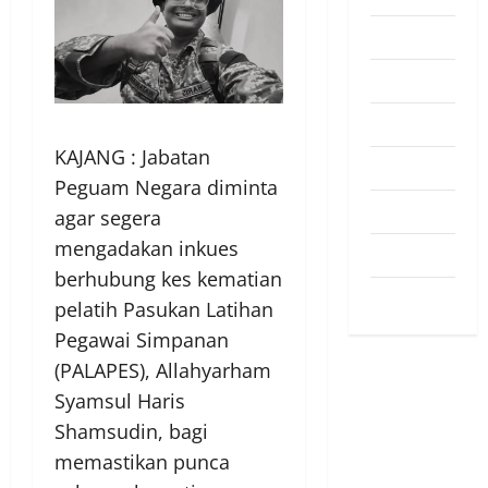
Pendapat
Pendidikan
Politik
KAJANG : Jabatan
Sukan
Peguam Negara diminta
Teknologi
agar segera
mengadakan inkues
Travel
berhubung kes kematian
Uncategorized
pelatih Pasukan Latihan
Pegawai Simpanan
(PALAPES), Allahyarham
Syamsul Haris
Shamsudin, bagi
memastikan punca