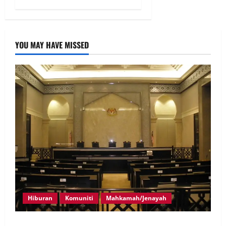
YOU MAY HAVE MISSED
Hiburan
Komuniti
Mahkamah/Jenayah
Pelakon drama antara empat didakwa buat tuntutan