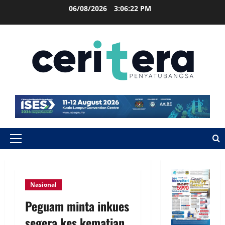
06/08/2026
3:06:22 PM
Nasional
Peguam minta inkues
segera kes kematian