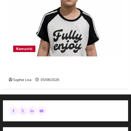
Komuniti
Polis kesan waris budak lelaki ditemui di tepi
Lebuhraya SILK
Sophie Lisa
05/08/2026